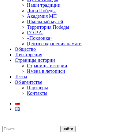
Наши традиции
Лица Победы
Академия МП
Школьный музей
Территория Победы
Г.О.Р.А.
«Поклонка»
Центр сохранения памяти
Общество
Точка зрения
Страницы истории
Страницы истории
Имена в летописи
Тесты
Об агентстве
Партнеры
Контакты