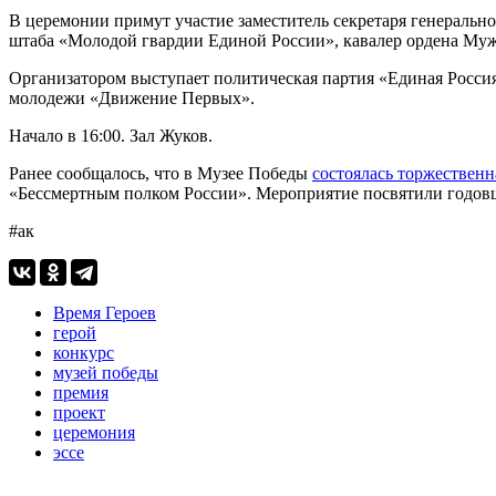
В церемонии примут участие заместитель секретаря генеральн
штаба «Молодой гвардии Единой России», кавалер ордена Муж
Организатором выступает политическая партия «Единая Росси
молодежи «Движение Первых».
Начало в 16:00. Зал Жуков.
Ранее сообщалось, что в Музее Победы
состоялась торжествен
«Бессмертным полком России». Мероприятие посвятили годовщ
#ак
Время Героев
герой
конкурс
музей победы
премия
проект
церемония
эссе