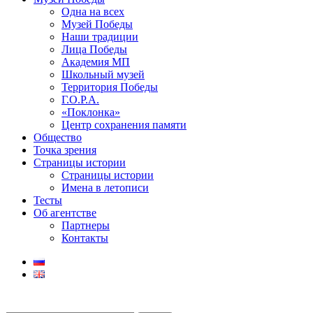
Одна на всех
Музей Победы
Наши традиции
Лица Победы
Академия МП
Школьный музей
Территория Победы
Г.О.Р.А.
«Поклонка»
Центр сохранения памяти
Общество
Точка зрения
Страницы истории
Страницы истории
Имена в летописи
Тесты
Об агентстве
Партнеры
Контакты