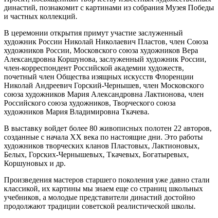
династий, познакомит с картинами из собрания Музея Победы
и частных коллекций.
В церемонии открытия примут участие заслуженный
художник России Николай Николаевич Пластов, член Союза
художников России, Московского союза художников Вера
Александровна Коршунова, заслуженный художник России,
член-корреспондент Российской академии художеств,
почетный член Общества изящных искусств Флоренции
Николай Андреевич Горский-Чернышев, член Московского
союза художников Мария Александровна Лактионова, член
Российского союза художников, Творческого союза
художников Мария Владимировна Ткачева.
В выставку войдет более 80 живописных полотен 22 авторов,
созданные с начала ХХ века по настоящие дни. Это работы
художников творческих кланов Пластовых, Лактионовых,
Белых, Горских-Чернышевых, Ткачевых, Богатыревых,
Коршуновых и др.
Произведения мастеров старшего поколения уже давно стали
классикой, их картины мы знаем еще со страниц школьных
учебников, а молодые представители династий достойно
продолжают традиции советской реалистической школы.