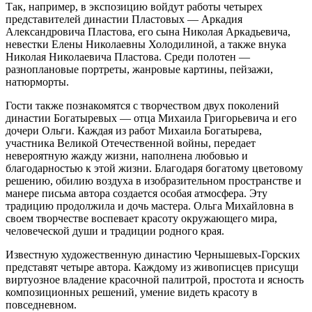
Так, например, в экспозицию войдут работы четырех
представителей династии Пластовых — Аркадия
Александровича Пластова, его сына Николая Аркадьевича,
невестки Елены Николаевны Холодилиной, а также внука
Николая Николаевича Пластова. Среди полотен —
разноплановые портреты, жанровые картины, пейзажи,
натюрморты.
Гости также познакомятся с творчеством двух поколений
династии Богатыревых — отца Михаила Григорьевича и его
дочери Ольги. Каждая из работ Михаила Богатырева,
участника Великой Отечественной войны, передает
невероятную жажду жизни, наполнена любовью и
благодарностью к этой жизни. Благодаря богатому цветовому
решению, обилию воздуха в изобразительном пространстве и
манере письма автора создается особая атмосфера. Эту
традицию продолжила и дочь мастера. Ольга Михайловна в
своем творчестве воспевает красоту окружающего мира,
человеческой души и традиции родного края.
Известную художественную династию Чернышевых-Горских
представят четыре автора. Каждому из живописцев присущи
виртуозное владение красочной палитрой, простота и ясность
композиционных решений, умение видеть красоту в
повседневном.