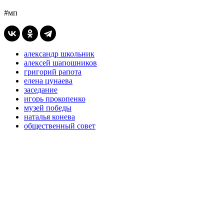
#мп
александр школьник
алексей шапошников
григорий рапота
елена цунаева
заседание
игорь прокопенко
музей победы
наталья конева
общественный совет