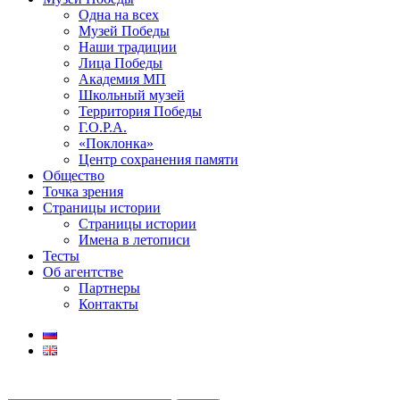
Одна на всех
Музей Победы
Наши традиции
Лица Победы
Академия МП
Школьный музей
Территория Победы
Г.О.Р.А.
«Поклонка»
Центр сохранения памяти
Общество
Точка зрения
Страницы истории
Страницы истории
Имена в летописи
Тесты
Об агентстве
Партнеры
Контакты