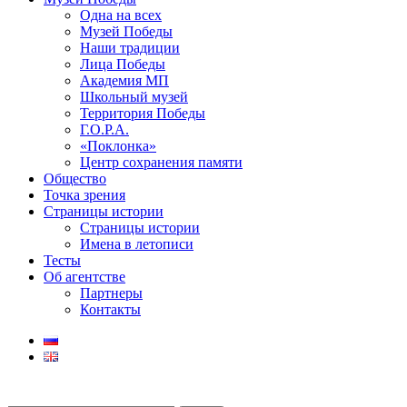
Одна на всех
Музей Победы
Наши традиции
Лица Победы
Академия МП
Школьный музей
Территория Победы
Г.О.Р.А.
«Поклонка»
Центр сохранения памяти
Общество
Точка зрения
Страницы истории
Страницы истории
Имена в летописи
Тесты
Об агентстве
Партнеры
Контакты