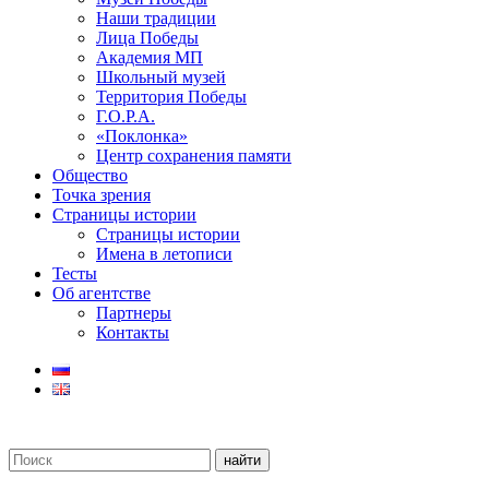
Наши традиции
Лица Победы
Академия МП
Школьный музей
Территория Победы
Г.О.Р.А.
«Поклонка»
Центр сохранения памяти
Общество
Точка зрения
Страницы истории
Страницы истории
Имена в летописи
Тесты
Об агентстве
Партнеры
Контакты