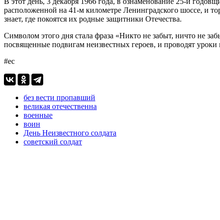
В этот день, 3 декабря 1966 года, в ознаменование 25-й годо
расположенной на 41-м километре Ленинградского шоссе, и тор
знает, где покоятся их родные защитники Отечества.
Символом этого дня стала фраза «Никто не забыт, ничто не за
посвященные подвигам неизвестных героев, и проводят уроки 
#ес
без вести пропавший
великая отечественна
военные
воин
День Неизвестного солдата
советский солдат