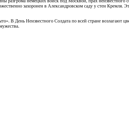
вщины разгрома немецких войск под Москвой, прах неизвестного 
жественно захоронен в Александровском саду у стен Кремля. Эт
быто». В День Неизвестного Солдата по всей стране возлагают 
мужества.