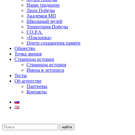
Наши традиции
Лица Победы
Академия МП
Школьный музей
Территория Победы
Г.О.Р.А.
«Поклонка»
Центр сохранения памяти
Общество
Точка зрения
Страницы истории
Страницы истории
Имена в летописи
Тесты
Об агентстве
Партнеры
Контакты