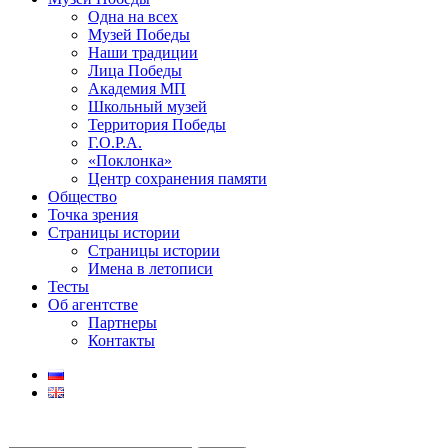
Одна на всех
Музей Победы
Наши традиции
Лица Победы
Академия МП
Школьный музей
Территория Победы
Г.О.Р.А.
«Поклонка»
Центр сохранения памяти
Общество
Точка зрения
Страницы истории
Страницы истории
Имена в летописи
Тесты
Об агентстве
Партнеры
Контакты