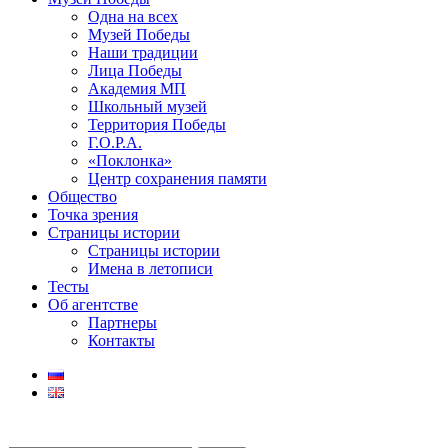
Одна на всех
Музей Победы
Наши традиции
Лица Победы
Академия МП
Школьный музей
Территория Победы
Г.О.Р.А.
«Поклонка»
Центр сохранения памяти
Общество
Точка зрения
Страницы истории
Страницы истории
Имена в летописи
Тесты
Об агентстве
Партнеры
Контакты