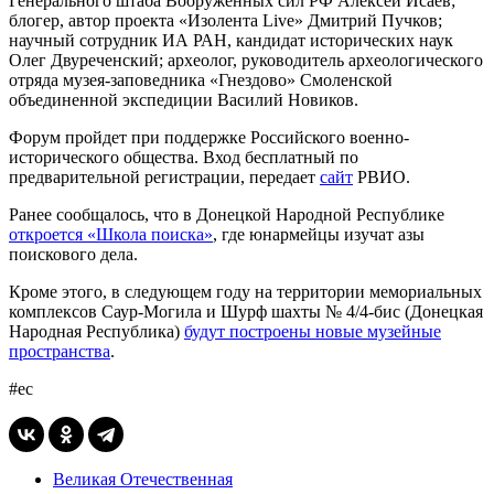
Генерального штаба Вооруженных сил РФ Алексей Исаев;
блогер, автор проекта «Изолента Live» Дмитрий Пучков;
научный сотрудник ИА РАН, кандидат исторических наук
Олег Двуреченский; археолог, руководитель археологического
отряда музея-заповедника «Гнездово» Смоленской
объединенной экспедиции Василий Новиков.
Форум пройдет при поддержке Российского военно-
исторического общества. Вход бесплатный по
предварительной регистрации, передает
сайт
РВИО.
Ранее сообщалось, что в Донецкой Народной Республике
откроется «Школа поиска»
, где юнармейцы изучат азы
поискового дела.
Кроме этого, в следующем году на территории мемориальных
комплексов Саур-Могила и Шурф шахты № 4/4-бис (Донецкая
Народная Республика)
будут построены новые музейные
пространства
.
#ес
Великая Отечественная