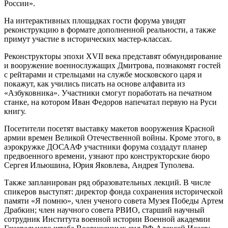
России».
На интерактивных площадках гости форума увидят
реконструкцию в формате дополненной реальности, а также
примут участие в исторических мастер-классах.
Реконструкторы эпохи XVII века представят обмундирование
и вооружение военнослужащих Дмитрова, познакомят гостей
с рейтарами и стрельцами на службе московского царя и
покажут, как учились писать на основе алфавита из
«Азбуковника». Участники смогут поработать на печатном
станке, на котором Иван Федоров напечатал первую на Руси
книгу.
Посетители посетят выставку макетов вооружения Красной
армии времен Великой Отечественной войны. Кроме этого, в
аэрокружке ДОСААФ участники форума создадут планер
предвоенного времени, узнают про конструкторские бюро
Сергея Ильюшина, Юрия Яковлева, Андрея Туполева.
Также запланирован ряд образовательных лекций. В числе
спикеров выступят: директор фонда сохранения исторической
памяти «Я помню», член ученого совета Музея Победы Артем
Драбкин; член научного совета РВИО, старший научный
сотрудник Института военной истории Военной академии