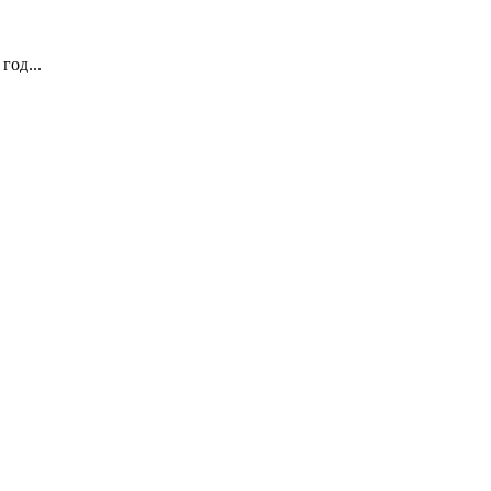
год...