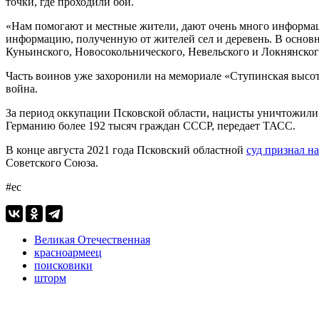
точки, где проходили бои.
«Нам помогают и местные жители, дают очень много информац
информацию, полученную от жителей сел и деревень. В основн
Куньинского, Новосокольнического, Невельского и Локнянско
Часть воинов уже захоронили на мемориале «Ступинская высота
война.
За период оккупации Псковской области, нацисты уничтожили 
Германию более 192 тысяч граждан СССР, передает ТАСС.
В конце августа 2021 года Псковский областной
суд признал н
Советского Союза.
#ес
Великая Отечественная
красноармеец
поисковики
шторм