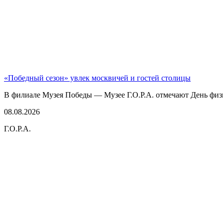
«Победный сезон» увлек москвичей и гостей столицы
В филиале Музея Победы — Музее Г.О.Р.А. отмечают День физк
08.08.2026
Г.О.Р.А.