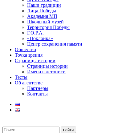
Наши традиции
Лица Победы
Академия МП
Школьный музей
Территория Победы
Г.О.Р.А.
«Поклонка»
Центр сохранения памяти
Общество
Точка зрения
Страницы истории
Страницы истории
Имена в летописи
Тесты
Об агентстве
Партнеры
Контакты