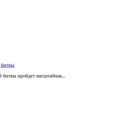
 битвы
й битвы пройдет масштабная...