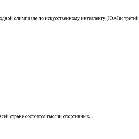
дной олимпиаде по искусственному интеллекту (IOAI)и третий 
сей стране состоятся тысячи спортивных...