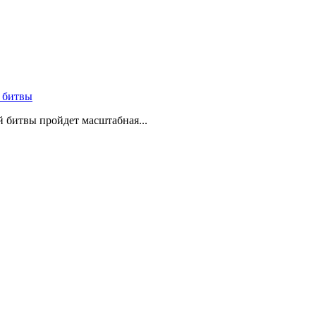
 битвы
й битвы пройдет масштабная...