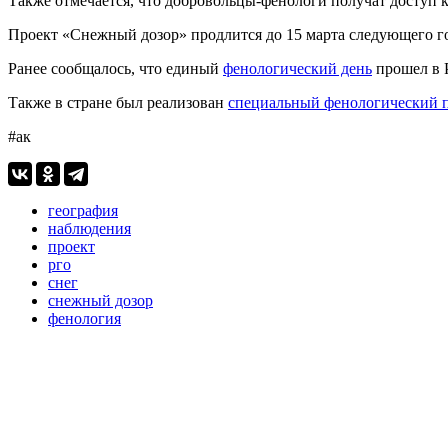
Также отмечается, что добровольцы-фенологи получат доступ 
Проект «Снежный дозор» продлится до 15 марта следующего го
Ранее сообщалось, что единый
фенологический день
прошел в 
Также в стране был реализован
специальный фенологический 
#ак
география
наблюдения
проект
рго
снег
снежный дозор
фенология