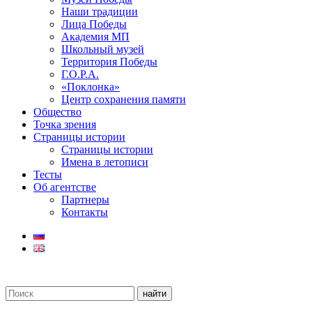
Наши традиции
Лица Победы
Академия МП
Школьный музей
Территория Победы
Г.О.Р.А.
«Поклонка»
Центр сохранения памяти
Общество
Точка зрения
Страницы истории
Страницы истории
Имена в летописи
Тесты
Об агентстве
Партнеры
Контакты