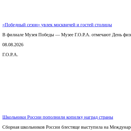
«Победный сезон» увлек москвичей и гостей столицы
В филиале Музея Победы — Музее Г.О.Р.А. отмечают День физк
08.08.2026
Г.О.Р.А.
Школьники России пополнили копилку наград страны
Сборная школьников России блестяще выступила на Междунаро