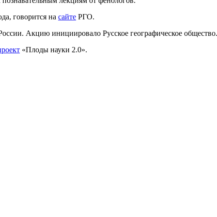
к познавательным лекциям от фенологов.
да, говорится на
сайте
РГО.
России. Акцию инициировало Русское географическое общество
проект
«Плоды науки 2.0».