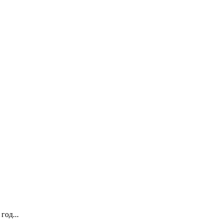
год...