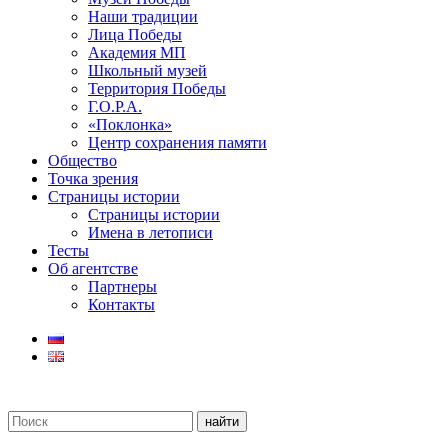
Наши традиции
Лица Победы
Академия МП
Школьный музей
Территория Победы
Г.О.Р.А.
«Поклонка»
Центр сохранения памяти
Общество
Точка зрения
Страницы истории
Страницы истории
Имена в летописи
Тесты
Об агентстве
Партнеры
Контакты