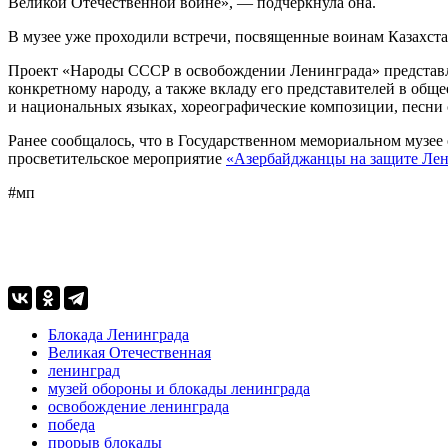
Великой Отечественной войне», — подчеркнула она.
В музее уже проходили встречи, посвященные воинам Казахста
Проект «Народы СССР в освобождении Ленинграда» представля
конкретному народу, а также вкладу его представителей в общ
и национальных языках, хореографические композиции, песни 
Ранее сообщалось, что в Государственном мемориальном музее
просветительское мероприятие
«Азербайджанцы на защите Лен
#мп
Блокада Ленинграда
Великая Отечественная
ленинград
музей обороны и блокады ленинграда
освобождение ленинграда
победа
прорыв блокады