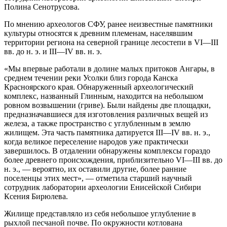
Полина Сенотрусова.
По мнению археологов СФУ, ранее неизвестные памятники
культуры относятся к древним племенам, населявшим
территории региона на северной границе лесостепи в VI—III
вв. до н. э. и III—IV вв. н. э.
«Мы впервые работали в долине малых притоков Ангары, в
среднем течении реки Усолки близ города Канска
Красноярского края. Обнаруженный археологический
комплекс, названный Глинным, находится на небольшом
ровном возвышении (гриве). Были найдены две площадки,
предназначавшиеся для изготовления различных вещей из
железа, а также пространство с углубленным в землю
жилищем. Эта часть памятника датируется III—IV вв. н. э.,
когда великое переселение народов уже практически
завершилось. В отдалении обнаружены комплексы гораздо
более древнего происхождения, приблизительно VI—III вв. до
н. э., — вероятно, их оставили другие, более ранние
поселенцы этих мест», — отметила старший научный
сотрудник лаборатории археологии Енисейской Сибири
Ксения Бирюлева.
Жилище представляло из себя небольшое углубление в
рыхлой песчаной почве. По окружности котлована