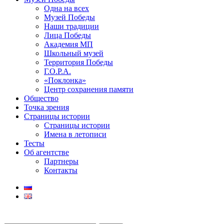
Одна на всех
Музей Победы
Наши традиции
Лица Победы
Академия МП
Школьный музей
Территория Победы
Г.О.Р.А.
«Поклонка»
Центр сохранения памяти
Общество
Точка зрения
Страницы истории
Страницы истории
Имена в летописи
Тесты
Об агентстве
Партнеры
Контакты