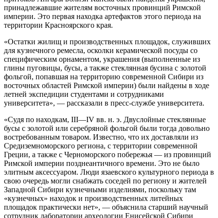
принадлежавшие жителям восточных провинций Римской
империи. Это первая находка артефактов этого периода на
территории Красноярского края.
«Остатки жилищ и производственных площадок, служивших
для кузнечного ремесла, осколки керамической посуды со
специфическим орнаментом, украшения (выполненные из
глины пуговицы, бусы, а также стеклянная бусина с золотой
фольгой, попавшая на территорию современной Сибири из
восточных областей Римской империи) были найдены в ходе
летней экспедиции студентами и сотрудниками
университета», — рассказали в пресс-службе университета.
«Судя по находкам, III—IV вв. н. э. Двуслойные стеклянные
бусы с золотой или серебряной фольгой были тогда довольно
востребованным товаром. Известно, что их доставляли из
Средиземноморского региона, с территории современной
Греции, а также с Черноморского побережья — из провинций
Римской империи позднеантичного времени. Это не было
элитным аксессуаром. Люди язаевского культурного периода в
свою очередь могли снабжать соседей по региону и жителей
Западной Сибири кузнечными изделиями, поскольку там
«кузнечных» находок и производственных литейных
площадок практически нет», — объяснила старший научный
сотрудник лаборатории археологии Енисейской Сибири