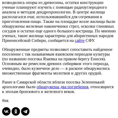
возводились опоры из древесины, остатки конструкции
ученые планируют изучить с помощью радиоуглеродного
анализа и методов дендрохронологии. В центре жилища
располагался очаг, использовавшийся для согревания и
приготовления пищи. Также на площадке возле жилища были
обнаружены железные наконечники стрел, осколки глиняных
сосудов и остатки еще одного большого кострища. По мнению
ученых, такие жилища характерны для аборигенных народов
Приенисейской Сибири, сообщается на
сайте
СФУ.
Обнаруженные предметы позволяют сопоставить найденное
поселение с так называемым язаевским периодом культуры
(по названию поселка Язаевка на правом берегу Енисея).
Основным же ремеслом древних сибиряков этого периода,
очевидно, было кузнечное дело — в раскопе обнаружились
множественные фрагменты молотков и других орудий.
Ранее в Самарской области вблизи поселка Зелененький
археологами были
обнаружены два погребения
, относящиеся
к эпохам бронзового и железного веков.
#ик