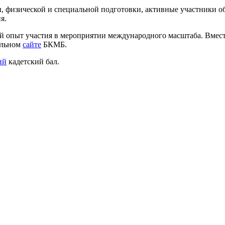
ебы, физической и специальной подготовки, активные участники
я.
ый опыт участия в мероприятии международного масштаба. Вмест
альном
сайте
БКМБ.
ий
кадетский бал.