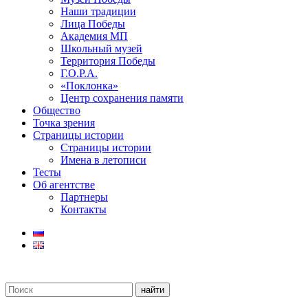
Наши традиции
Лица Победы
Академия МП
Школьный музей
Территория Победы
Г.О.Р.А.
«Поклонка»
Центр сохранения памяти
Общество
Точка зрения
Страницы истории
Страницы истории
Имена в летописи
Тесты
Об агентстве
Партнеры
Контакты