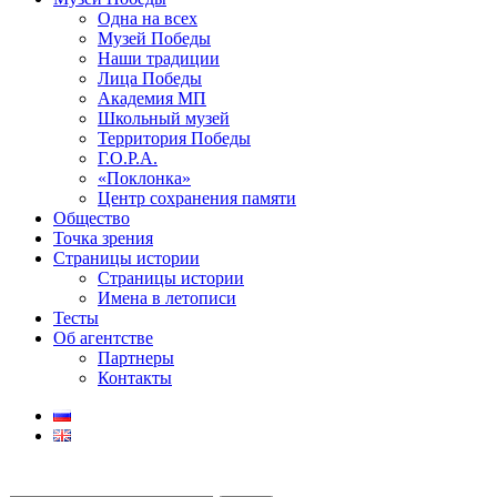
Одна на всех
Музей Победы
Наши традиции
Лица Победы
Академия МП
Школьный музей
Территория Победы
Г.О.Р.А.
«Поклонка»
Центр сохранения памяти
Общество
Точка зрения
Страницы истории
Страницы истории
Имена в летописи
Тесты
Об агентстве
Партнеры
Контакты