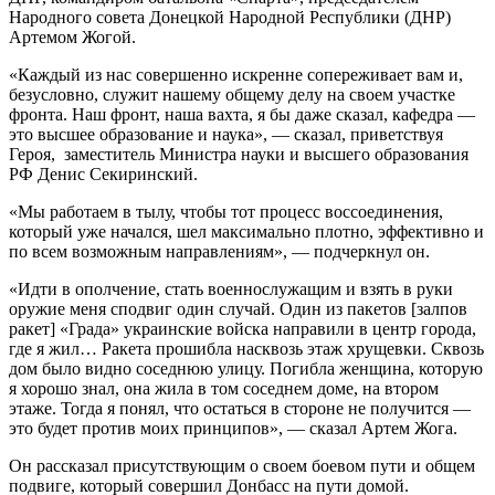
Народного совета Донецкой Народной Республики (ДНР)
Артемом Жогой.
«Каждый из нас совершенно искренне сопереживает вам и,
безусловно, служит нашему общему делу на своем участке
фронта. Наш фронт, наша вахта, я бы даже сказал, кафедра —
это высшее образование и наука», — сказал, приветствуя
Героя, заместитель Министра науки и высшего образования
РФ Денис Секиринский.
«Мы работаем в тылу, чтобы тот процесс воссоединения,
который уже начался, шел максимально плотно, эффективно и
по всем возможным направлениям», — подчеркнул он.
«Идти в ополчение, стать военнослужащим и взять в руки
оружие меня сподвиг один случай. Один из пакетов [залпов
ракет] «Града» украинские войска направили в центр города,
где я жил… Ракета прошибла насквозь этаж хрущевки. Сквозь
дом было видно соседнюю улицу. Погибла женщина, которую
я хорошо знал, она жила в том соседнем доме, на втором
этаже. Тогда я понял, что остаться в стороне не получится —
это будет против моих принципов», — сказал Артем Жога.
Он рассказал присутствующим о своем боевом пути и общем
подвиге, который совершил Донбасс на пути домой.