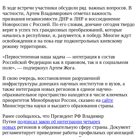
В ходе встречи участники обсудили ряд важных вопросов. В
частности, Артем Владимирович отметил важность
признания независимости ДНР и ЛНР и воссоединение
Новороссии с Россией. По его словам, дончане сегодня твердо
верят в успех тех грандиозных преобразований, которые
начались в республике, и, разумеется, в победу. Многие ждут
освобождения и на пока еще подконтрольных киевскому
режиму территориях.
«Первостепенная наша задача — интеграция в состав
Российской Федерации как в правовом, так и в социальном
поле», — подчеркнул Артем Жога.
В свою очередь, восстановление разрушенной
инфраструктуры донецких научных институтов и вузов, а
также интеграция новых регионов в единое научно-
образовательное пространство находятся в числе ключевых
приоритетов Минобрнауки России, сказано на
сайте
Министерства науки и высшего образования страны.
Ранее сообщалось, что Президент РФ Владимир
Путин
подписал закон об интеграции четырех
новых
регионов в образовательную сферу страны. Документ
регламентирует приведение работы профильных организаций