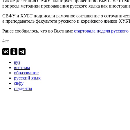
Также делегация СВФУ планирует провести во Вьетнаме III М
вопросы методики преподавания русского языка как иностран
СВФУ и ХУБТ подписали рамочное соглашение о сотрудничестве
а преподаватель факультета русского и корейского языков ХУБ
Ранее сообщалось, что во Вьетнаме
стартовала неделя русского
#ес
вуз
вьетнам
образование
русский язык
свфу
студенты