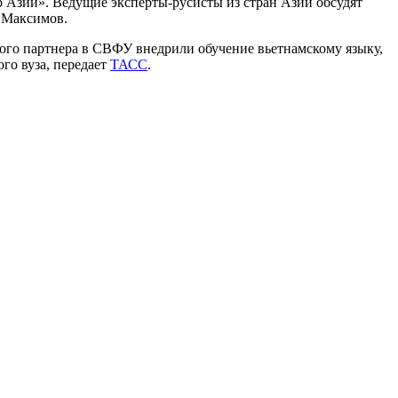
Азии». Ведущие эксперты-русисты из стран Азии обсудят
н Максимов.
кого партнера в СВФУ внедрили обучение вьетнамскому языку,
го вуза, передает
ТАСС
.