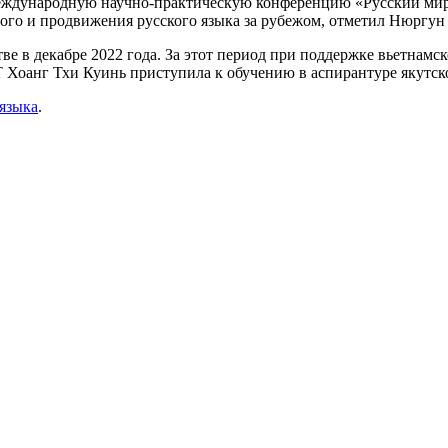
еждународную научно-практическую конференцию «Русский мир 
ного и продвижения русского языка за рубежом, отметил Нюргу
 в декабре 2022 года. За этот период при поддержке вьетнамс
Т Хоанг Тхи Куинь приступила к обучению в аспирантуре якутско
 языка
.