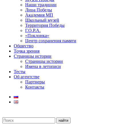
Наши традиции
Лица Победы
Академия МП
Школьный музей
Территория Победы
Г.О.Р.А.
«Поклонка»
Центр сохранения памяти
Общество
Точка зрения
Страницы истории
Страницы истории
Имена в летописи
Тесты
Об агентстве
Партнеры
Контакты