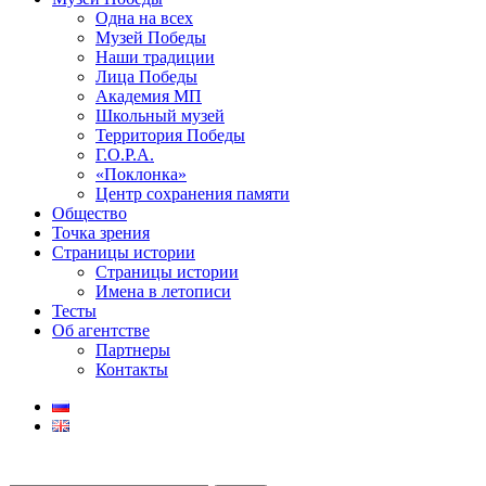
Одна на всех
Музей Победы
Наши традиции
Лица Победы
Академия МП
Школьный музей
Территория Победы
Г.О.Р.А.
«Поклонка»
Центр сохранения памяти
Общество
Точка зрения
Страницы истории
Страницы истории
Имена в летописи
Тесты
Об агентстве
Партнеры
Контакты