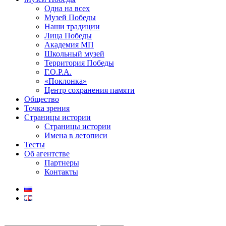
Одна на всех
Музей Победы
Наши традиции
Лица Победы
Академия МП
Школьный музей
Территория Победы
Г.О.Р.А.
«Поклонка»
Центр сохранения памяти
Общество
Точка зрения
Страницы истории
Страницы истории
Имена в летописи
Тесты
Об агентстве
Партнеры
Контакты