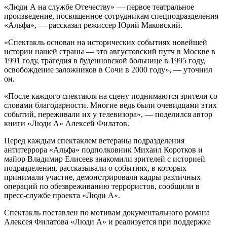
«Люди А на службе Отечеству» — первое театральное
произведение, посвященное сотрудникам спецподразделения
«Альфа», — рассказал режиссер Юрий Маковский.
«Спектакль основан на исторических событиях новейшей
истории нашей страны — это августовский путч в Москве в
1991 году, трагедия в буденновской больнице в 1995 году,
освобождение заложников в Сочи в 2000 году», — уточнил
он.
«После каждого спектакля на сцену поднимаются зрители со
словами благодарности. Многие ведь были очевидцами этих
событий, переживали их у телевизора», — поделился автор
книги «Люди А» Алексей Филатов.
Перед каждым спектаклем ветераны подразделения
антитеррора «Альфа» подполковник Михаил Коротков и
майор Владимир Елисеев знакомили зрителей с историей
подразделения, рассказывали о событиях, в которых
принимали участие, демонстрировали кадры различных
операций по обезвреживанию террористов, сообщили в
пресс-службе проекта «Люди А».
Спектакль поставлен по мотивам документального романа
Алексея Филатова «Люди А» и реализуется при поддержке