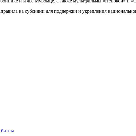
разбойнике и Илье Муромце, а также мультфильмы «Непокой» и 
 направила на субсидии для поддержки и укрепления национальн
 битвы