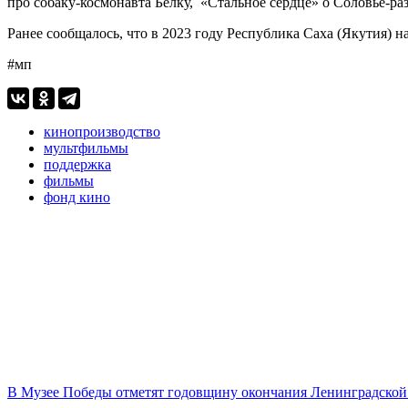
про собаку-космонавта Белку, «Стальное сердце» о Соловье-
Ранее сообщалось, что в 2023 году Республика Саха (Якутия)
#мп
кинопроизводство
мультфильмы
поддержка
фильмы
фонд кино
В Музее Победы отметят годовщину окончания Ленинградской