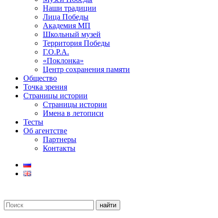
Наши традиции
Лица Победы
Академия МП
Школьный музей
Территория Победы
Г.О.Р.А.
«Поклонка»
Центр сохранения памяти
Общество
Точка зрения
Страницы истории
Страницы истории
Имена в летописи
Тесты
Об агентстве
Партнеры
Контакты