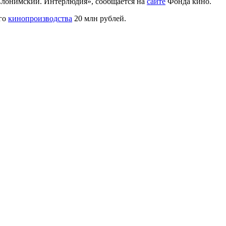
«Слонимский. Интерлюдия», сообщается на
сайте
Фонда кино.
ого
кинопроизводства
20 млн рублей.