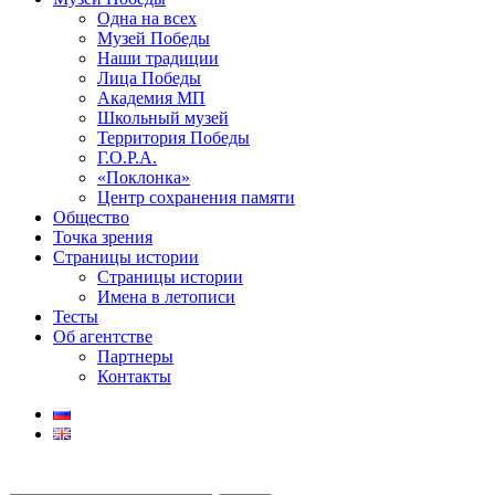
Одна на всех
Музей Победы
Наши традиции
Лица Победы
Академия МП
Школьный музей
Территория Победы
Г.О.Р.А.
«Поклонка»
Центр сохранения памяти
Общество
Точка зрения
Страницы истории
Страницы истории
Имена в летописи
Тесты
Об агентстве
Партнеры
Контакты