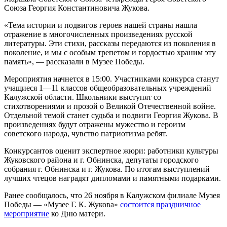
Союза Георгия Константиновича Жукова.
«Тема истории и подвигов героев нашей страны нашла
отражение в многочисленных произведениях русской
литературы. Эти стихи, рассказы передаются из поколения в
поколение, и мы с особым трепетом и гордостью храним эту
память», — рассказали в Музее Победы.
Мероприятия начнется в 15:00. Участниками конкурса станут
учащиеся 1—11 классов общеобразовательных учреждений
Калужской области. Школьники выступят со
стихотворениями и прозой о Великой Отечественной войне.
Отдельной темой станет судьба и подвиги Георгия Жукова. В
произведениях будут отражены мужество и героизм
советского народа, чувство патриотизма ребят.
Конкурсантов оценит экспертное жюри: работники культуры
Жуковского района и г. Обнинска, депутаты городского
собрания г. Обнинска и г. Жукова. По итогам выступлений
лучших чтецов наградят дипломами и памятными подарками.
Ранее сообщалось, что 26 ноября в Калужском филиале Музея
Победы — «Музее Г. К. Жукова»
состоится праздничное
мероприятие
ко Дню матери.