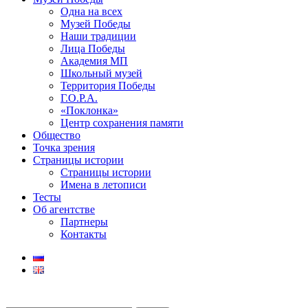
Одна на всех
Музей Победы
Наши традиции
Лица Победы
Академия МП
Школьный музей
Территория Победы
Г.О.Р.А.
«Поклонка»
Центр сохранения памяти
Общество
Точка зрения
Страницы истории
Страницы истории
Имена в летописи
Тесты
Об агентстве
Партнеры
Контакты