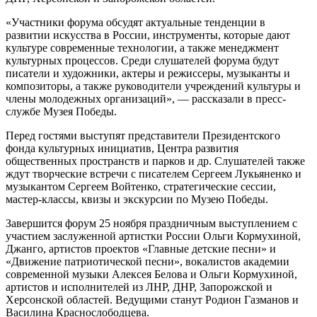
«Участники форума обсудят актуальные тенденции в
развитии искусства в России, инструменты, которые дают
культуре современные технологии, а также менеджмент
культурных процессов. Среди слушателей форума будут
писатели и художники, актеры и режиссеры, музыканты и
композиторы, а также руководители учреждений культуры и
члены молодежных организаций», — рассказали в пресс-
службе Музея Победы.
Перед гостями выступят представители Президентского
фонда культурных инициатив, Центра развития
общественных пространств и парков и др. Слушателей также
ждут творческие встречи с писателем Сергеем Лукьяненко и
музыкантом Сергеем Войтенко, стратегические сессии,
мастер-классы, квизы и экскурсии по Музею Победы.
Завершится форум 25 ноября праздничным выступлением с
участием заслуженной артистки России Ольги Кормухиной,
Джанго, артистов проектов «Главные детские песни» и
«Движение патриотической песни», вокалистов академии
современной музыки Алексея Белова и Ольги Кормухиной,
артистов и исполнителей из ЛНР, ДНР, Запорожской и
Херсонской областей. Ведущими станут Родион Газманов и
Василина Краснослободцева.