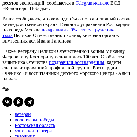
десяток экспозиций, сообщается в
Telegram-канале
ВОД
«Волонтеры Победы».
Ранее сообщалось, что командир 3-го полка и личный состав
вневедомственной охраны Главного управления Росгвардии
по городу Москве
поздравили с 95-летием труженика
тыла
Великой Отечественной войны, ветерана органов
внутренних дел Ивана Гапонова.
Также ветерану Великой Отечественной войны Михаилу
Федоровичу Костюрину исполнилось 100 лет. С юбилеем
защитника Отечества
поздравили росгвардейцы
, кадеты
специализированной профильной группы Росгвардии
«Феникс» и воспитанники детского морского центра «Алый
парус».
#ак
ветеран
волонтеры победы
Ростовская область
узник концлагеря
художник