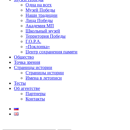
Одна на всех
Музей Победы
Наши традиции
Лица Победы
Академия МП
Школьный музей
Территория Победы
Г.О.Р.А.
«Поклонка»
Центр сохранения памяти
Общество
Точка зрения
Страницы истории
Страницы истории
Имена в летописи
Тесты
Об агентстве
Партнеры
Контакты