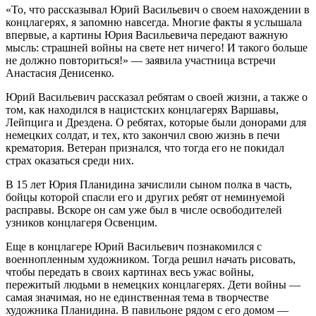
«То, что рассказывал Юрий Васильевич о своем нахождении в
концлагерях, я запомню навсегда. Многие факты я услышала
впервые, а картины Юрия Васильевича передают важную
мысль: страшней войны на свете нет ничего! И такого больше
не должно повториться!» — заявила участница встречи
Анастасия Денисенко.
Юрий Васильевич рассказал ребятам о своей жизни, а также о
том, как находился в нацистских концлагерях Варшавы,
Лейпцига и Дрездена. О ребятах, которые были донорами для
немецких солдат, и тех, кто закончил свою жизнь в печи
крематория. Ветеран признался, что тогда его не покидал
страх оказаться среди них.
В 15 лет Юрия Планидина зачислили сыном полка в часть,
бойцы которой спасли его и других ребят от неминуемой
расправы. Вскоре он сам уже был в числе освободителей
узников концлагеря Освенцим.
Еще в концлагере Юрий Васильевич познакомился с
военнопленным художником. Тогда решил начать рисовать,
чтобы передать в своих картинах весь ужас войны,
пережитый людьми в немецких концлагерях. Дети войны —
самая значимая, но не единственная тема в творчестве
художника Планидина. В павильоне рядом с его домом —