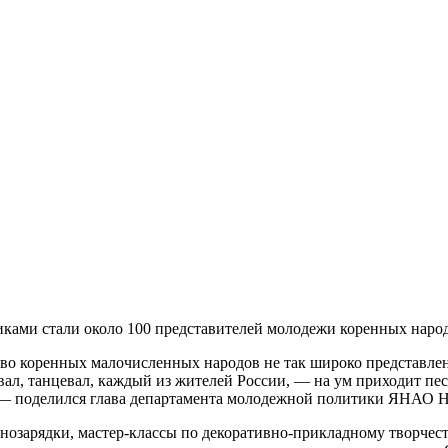
иками стали около 100 представителей молодежи коренных народ
тво коренных малочисленных народов не так широко представлено
вал, танцевал, каждый из жителей России, — на ум приходит пе
», — поделился глава департамента молодежной политики ЯНАО 
тнозарядки, мастер-классы по декоративно-прикладному творче