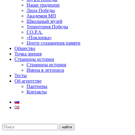
Наши традиции
Лица Победы
Академия МП
Школьный музей
Территория Победы
Г.О.Р.А.
«Поклонка»
Центр сохранения памяти
Общество
Точка зрения
Страницы истории
Страницы истории
Имена в летописи
Тесты
Об агентстве
Партнеры
Контакты