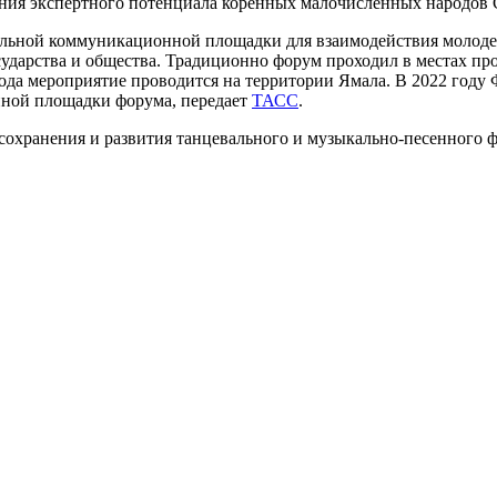
ния экспертного потенциала коренных малочисленных народов 
альной коммуникационной площадки для взаимодействия молод
сударства и общества. Традиционно форум проходил в местах п
1 года мероприятие проводится на территории Ямала. В 2022 год
нной площадки форума, передает
ТАСС
.
 сохранения и развития танцевального и музыкально-песенного