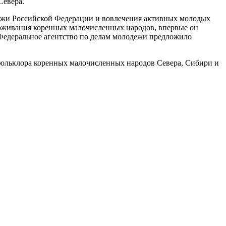
Севера.
ежи Российской Федерации и вовлечения активных молодых
роживания коренных малочисленных народов, впервые он
у Федеральное агентство по делам молодежи предложило
 фольклора коренных малочисленных народов Севера, Сибири и