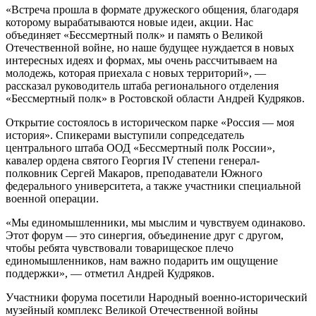
«Встреча прошла в формате дружеского общения, благодаря
которому вырабатываются новые идеи, акции. Нас
объединяет «Бессмертный полк» и память о Великой
Отечественной войне, но наше будущее нуждается в новых
интересных идеях и формах, мы очень рассчитываем на
молодежь, которая приехала с новых территорий», —
рассказал руководитель штаба регионального отделения
«Бессмертный полк» в Ростовской области Андрей Кудряков.
Открытие состоялось в историческом парке «Россия — моя
история». Спикерами выступили сопредседатель
центрального штаба ООД «Бессмертный полк России»,
кавалер ордена святого Георгия IV степени генерал-
полковник Сергей Макаров, преподаватели Южного
федерального университета, а также участники специальной
военной операции.
«Мы единомышленники, мы мыслим и чувствуем одинаково.
Этот форум — это синергия, объединение друг с другом,
чтобы ребята чувствовали товарищеское плечо
единомышленников, нам важно подарить им ощущение
поддержки», — отметил Андрей Кудряков.
Участники форума посетили Народный военно-исторический
музейный комплекс Великой Отечественной войны