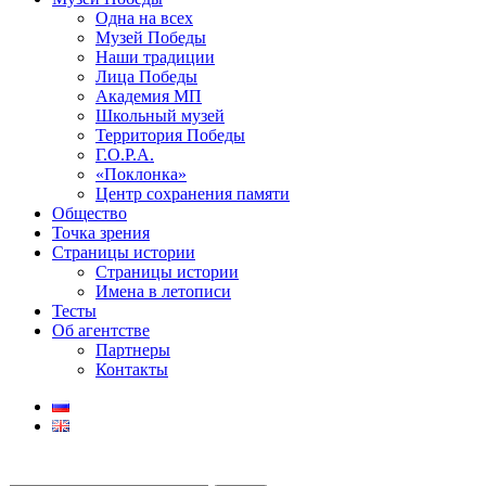
Одна на всех
Музей Победы
Наши традиции
Лица Победы
Академия МП
Школьный музей
Территория Победы
Г.О.Р.А.
«Поклонка»
Центр сохранения памяти
Общество
Точка зрения
Страницы истории
Страницы истории
Имена в летописи
Тесты
Об агентстве
Партнеры
Контакты