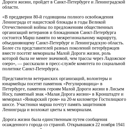
Дороги жизни, пройдет в Санкт-Петербурге и Ленинградской
области.
«В преддверии 80-й годовщины полного освобождения
Ленинграда от нацистской блокады в годы Великой
Отечественной войны по предложениям общественных
организаций ветеранов и блокадников Санкт-Петербурга
состоится Марш памяти по межрегиональному маршруту,
объединяющему Санкт-Петербург и Ленинградскую область.
Более ста представителей разных поколений петербуржцев
вместе посетят мемориалы Малой Дороги жизни, роль
которой была не менее значимой, чем трассы через Ладожское
озеро», — рассказали в пресс-службе комитета по социальной
политике Санкт-Петербурга.
Представители ветеранских организаций, волонтеры и
юнармейцы посетят памятник «Регулировщица» в
Петербурге, памятник героям Малой Дороги жизни в Лисьем
Носу, памятный знак «Малая Дорога жизни» в Кронштадте и
мемориал «Январский гром» на 20-м километре Гостилицкого
шоссе. Участники марша почтут память защитников
Ленинграда и возложат цветы к мемориалам.
Дорога жизни была единственным путем сообщения
осажденного города со страной. Открывшаяся 22 ноября 1941