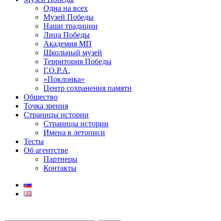
Одна на всех
Музей Победы
Наши традиции
Лица Победы
Академия МП
Школьный музей
Территория Победы
Г.О.Р.А.
«Поклонка»
Центр сохранения памяти
Общество
Точка зрения
Страницы истории
Страницы истории
Имена в летописи
Тесты
Об агентстве
Партнеры
Контакты