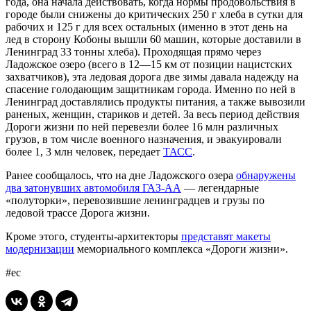
года, она начала действовать, когда нормы продовольствия в
городе были снижены до критических 250 г хлеба в сутки для
рабочих и 125 г для всех остальных (именно в этот день на
лед в сторону Кобоны вышли 60 машин, которые доставили в
Ленинград 33 тонны хлеба). Проходящая прямо через
Ладожское озеро (всего в 12—15 км от позиции нацистских
захватчиков), эта ледовая дорога две зимы давала надежду на
спасение голодающим защитникам города. Именно по ней в
Ленинград доставлялись продукты питания, а также вывозили
раненых, женщин, стариков и детей. За весь период действия
Дороги жизни по ней перевезли более 16 млн различных
грузов, в том числе военного назначения, и эвакуировали
более 1, 3 млн человек, передает
ТАСС
.
Ранее сообщалось, что на дне Ладожского озера
обнаружены
два затонувших автомобиля ГАЗ-АА
— легендарные
«полуторки», перевозившие ленинградцев и грузы по
ледовой трассе Дорога жизни.
Кроме этого, студенты-архитекторы
представят макеты
модернизации
мемориального комплекса «Дороги жизни».
#ес