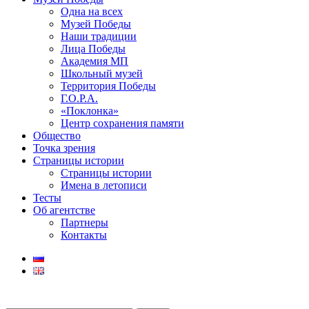
Одна на всех
Музей Победы
Наши традиции
Лица Победы
Академия МП
Школьный музей
Территория Победы
Г.О.Р.А.
«Поклонка»
Центр сохранения памяти
Общество
Точка зрения
Страницы истории
Страницы истории
Имена в летописи
Тесты
Об агентстве
Партнеры
Контакты