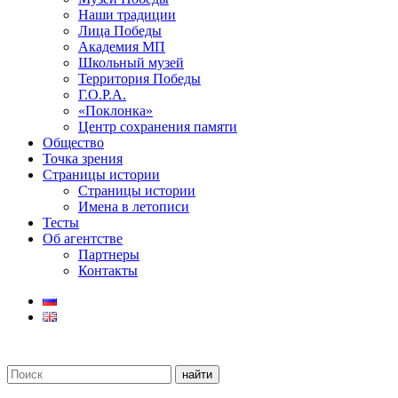
Наши традиции
Лица Победы
Академия МП
Школьный музей
Территория Победы
Г.О.Р.А.
«Поклонка»
Центр сохранения памяти
Общество
Точка зрения
Страницы истории
Страницы истории
Имена в летописи
Тесты
Об агентстве
Партнеры
Контакты