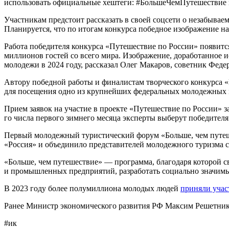
использовать официальные хештеги: #БольшеЧемПутешествие
Участникам предстоит рассказать в своей соцсети о незабыва
Планируется, что по итогам конкурса победное изображение н
Работа победителя конкурса «Путешествие по России» появит
миллионов гостей со всего мира. Изображение, доработанное и
молодежи в 2024 году, рассказал Олег Макаров, советник Феде
Автору победной работы и финалистам творческого конкурса «
для посещения одно из крупнейших федеральных молодежных м
Прием заявок на участие в проекте «Путешествие по России» за
го числа первого зимнего месяца эксперты выберут победителя
Первый молодежный туристический форум «Больше, чем путеше
«Россия» и объединило представителей молодежного туризма ст
«Больше, чем путешествие» — программа, благодаря которой с
и промышленных предприятий, разработать социально значимы
В 2023 году более полумиллиона молодых людей
приняли учас
Ранее Министр экономического развития РФ Максим Решетнико
#ик