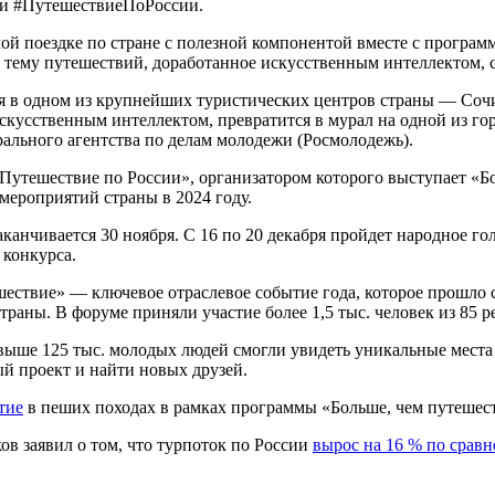
 и #ПутешествиеПоРоссии.
емой поездке по стране с полезной компонентой вместе с прогр
а тему путешествий, доработанное искусственным интеллектом, 
ся в одном из крупнейших туристических центров страны — Соч
скусственным интеллектом, превратится в мурал на одной из го
рального агентства по делам молодежи (Росмолодежь).
Путешествие по России», организатором которого выступает «Б
ероприятий страны в 2024 году.
канчивается 30 ноября. С 16 по 20 декабря пройдет народное го
 конкурса.
ствие» — ключевое отраслевое событие года, которое прошло 
раны. В форуме приняли участие более 1,5 тыс. человек из 85 р
выше 125 тыс. молодых людей смогли увидеть уникальные места
й проект и найти новых друзей.
тие
в пеших походах в рамках программы «Больше, чем путешес
в заявил о том, что турпоток по России
вырос на 16 % по срав