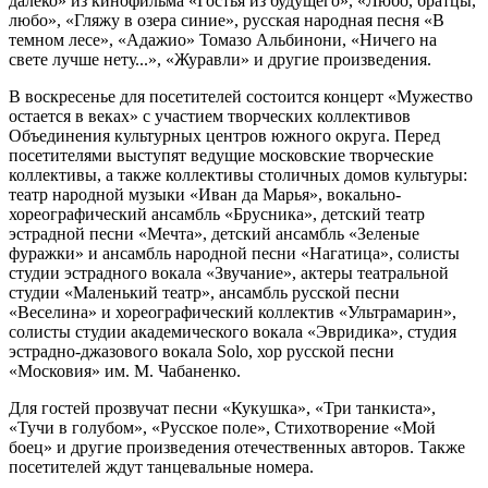
далеко» из кинофильма «Гостья из будущего», «Любо, братцы,
любо», «Гляжу в озера синие», русская народная песня «В
темном лесе», «Адажио» Томазо Альбинони, «Ничего на
свете лучше нету...», «Журавли» и другие произведения.
В воскресенье для посетителей состоится концерт «Мужество
остается в веках» с участием творческих коллективов
Объединения культурных центров южного округа. Перед
посетителями выступят ведущие московские творческие
коллективы, а также коллективы столичных домов культуры:
театр народной музыки «Иван да Марья», вокально-
хореографический ансамбль «Брусника», детский театр
эстрадной песни «Мечта», детский ансамбль «Зеленые
фуражки» и ансамбль народной песни «Нагатица», солисты
студии эстрадного вокала «Звучание», актеры театральной
студии «Маленький театр», ансамбль русской песни
«Веселина» и хореографический коллектив «Ультрамарин»,
солисты студии академического вокала «Эвридика», студия
эстрадно-джазового вокала Solo, хор русской песни
«Московия» им. М. Чабаненко.
Для гостей прозвучат песни «Кукушка», «Три танкиста»,
«Тучи в голубом», «Русское поле», Стихотворение «Мой
боец» и другие произведения отечественных авторов. Также
посетителей ждут танцевальные номера.