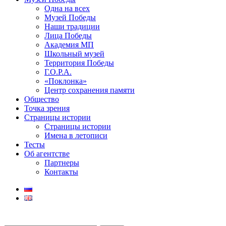
Одна на всех
Музей Победы
Наши традиции
Лица Победы
Академия МП
Школьный музей
Территория Победы
Г.О.Р.А.
«Поклонка»
Центр сохранения памяти
Общество
Точка зрения
Страницы истории
Страницы истории
Имена в летописи
Тесты
Об агентстве
Партнеры
Контакты