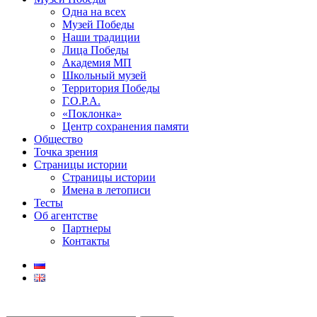
Одна на всех
Музей Победы
Наши традиции
Лица Победы
Академия МП
Школьный музей
Территория Победы
Г.О.Р.А.
«Поклонка»
Центр сохранения памяти
Общество
Точка зрения
Страницы истории
Страницы истории
Имена в летописи
Тесты
Об агентстве
Партнеры
Контакты