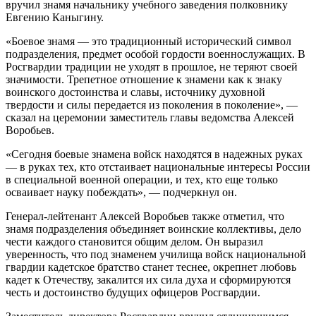
вручил знамя начальнику учебного заведения полковнику
Евгению Каныгину.
«Боевое знамя — это традиционный исторический символ
подразделения, предмет особой гордости военнослужащих. В
Росгвардии традиции не уходят в прошлое, не теряют своей
значимости. Трепетное отношение к знамени как к знаку
воинского достоинства и славы, источнику духовной
твердости и силы передается из поколения в поколение», —
сказал на церемонии заместитель главы ведомства Алексей
Воробьев.
«Сегодня боевые знамена войск находятся в надежных руках
— в руках тех, кто отстаивает национальные интересы России
в специальной военной операции, и тех, кто еще только
осваивает науку побеждать», — подчеркнул он.
Генерал-лейтенант Алексей Воробьев также отметил, что
знамя подразделения объединяет воинские коллективы, дело
чести каждого становится общим делом. Он выразил
уверенность, что под знаменем училища войск национальной
гвардии кадетское братство станет теснее, окрепнет любовь
кадет к Отечеству, закалится их сила духа и сформируются
честь и достоинство будущих офицеров Росгвардии.