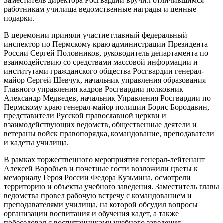
Заместитель директора Росгвардии вручил отличившимся
работникам училища ведомственные награды и ценные
подарки.
В церемонии приняли участие главный федеральный
инспектор по Пермскому краю администрации Президента
России Сергей Половников, руководитель департамента по
взаимодействию со средствами массовой информации и
институтами гражданского общества Росгвардии генерал-
майор Сергей Шевчук, начальник управления образования
Главного управления кадров Росгвардии полковник
Александр Медведев, начальник Управления Росгвардии по
Пермскому краю генерал-майор полиции Борис Бородавин,
представители Русской православной церкви и
взаимодействующих ведомств, общественные деятели и
ветераны войск правопорядка, командование, преподаватели
и кадеты училища.
В рамках торжественного мероприятия генерал-лейтенант
Алексей Воробьев и почетные гости возложили цветы к
мемориалу Героя России Федора Кузьмина, осмотрели
территорию и объекты учебного заведения. Заместитель главы
ведомства провел рабочую встречу с командованием и
преподавателями училища, на которой обсудил вопросы
организации воспитания и обучения кадет, а также
побеседовал с воспитанниками учебного заведения.