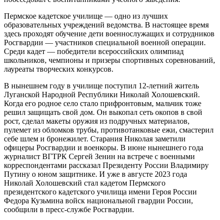
Пермское кадетское училище — одно из лучших
образовательных учреждений ведомства. В настоящее время
здесь проходят обучение дети военнослужащих и сотрудников
Росгвардии — участников специальной военной операции.
Среди кадет — победители всероссийских олимпиад
школьников, чемпионы и призеры спортивных соревнований,
лауреаты творческих конкурсов.
В нынешнем году в училище поступил 12-летний житель
Луганской Народной Республики Николай Холошевский.
Когда его родное село стало прифронтовым, мальчик тоже
решил защищать свой дом. Он выкопал сеть окопов в свой
рост, сделал макеты оружия из подручных материалов,
пулемет из обломков трубы, противотанковые ежи, смастерил
себе шлем и бронежилет. Старания Николая заметили
офицеры Росгвардии и военкоры. В июне нынешнего года
журналист ВГТРК Сергей Зенин на встрече с военными
корреспондентами рассказал Президенту России Владимиру
Путину о юном защитнике. И уже в августе 2023 года
Николай Холошевский стал кадетом Пермского
президентского кадетского училища имени Героя России
Федора Кузьмина войск национальной гвардии России,
сообщили в пресс-службе Росгвардии.