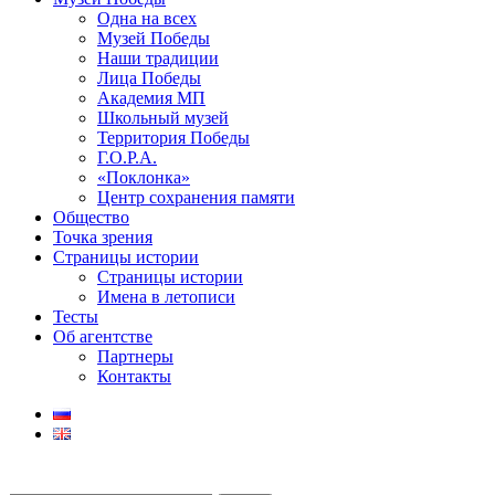
Одна на всех
Музей Победы
Наши традиции
Лица Победы
Академия МП
Школьный музей
Территория Победы
Г.О.Р.А.
«Поклонка»
Центр сохранения памяти
Общество
Точка зрения
Страницы истории
Страницы истории
Имена в летописи
Тесты
Об агентстве
Партнеры
Контакты