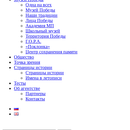
Одна на всех
Музей Победы
Наши традиции
Лица Победы
Академия МП
Школьный музей
Территория Победы
Г.О.Р.А.
«Поклонка»
Центр сохранения памяти
Общество
Точка зрения
Страницы истории
Страницы истории
Имена в летописи
Тесты
Об агентстве
Партнеры
Контакты