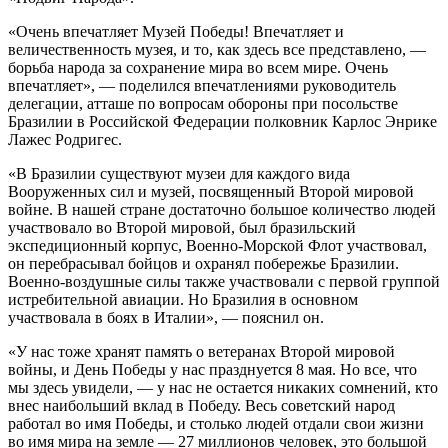
«Очень впечатляет Музей Победы! Впечатляет и
величественность музея, и то, как здесь все представлено, —
борьба народа за сохранение мира во всем мире. Очень
впечатляет», — поделился впечатлениями руководитель
делегации, атташе по вопросам обороны при посольстве
Бразилии в Российской Федерации полковник Карлос Энрике
Лажес Родригес.
«В Бразилии существуют музеи для каждого вида
Вооруженных сил и музей, посвященный Второй мировой
войне. В нашей стране достаточно большое количество людей
участвовало во Второй мировой, был бразильский
экспедиционный корпус, Военно-Морской Флот участвовал,
он перебрасывал бойцов и охранял побережье Бразилии.
Военно-воздушные силы также участвовали с первой группой
истребительной авиации. Но Бразилия в основном
участвовала в боях в Италии», — пояснил он.
«У нас тоже хранят память о ветеранах Второй мировой
войны, и День Победы у нас празднуется 8 мая. Но все, что
мы здесь увидели, — у нас не остается никаких сомнений, кто
внес наибольший вклад в Победу. Весь советский народ
работал во имя Победы, и столько людей отдали свои жизни
во имя мира на земле — 27 миллионов человек, это большой