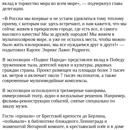
вклад в торжество мира во всем мире», — подчеркнул глава
делегации.
«В России мы впервые и не устаем удивляться тому теплому
приему, с которым нас здесь встречают, и нам кажется, что мы
сейчас живем в прекрасном городе, где есть все, и самого
высокого качества! Мы за дружбу народов! Мы живем в
мультиполярном мире, и уже не осталось места, чтобы можно
было жить изолировано, мы все нуждаемся друг в друге!» —
подытожил Карлос Энрике Лажес Родригес.
В экспозиции «Подвиг Народа» представлен вклад в Победу
тружеников тыла, деятелей науки и культуры, рядовых
граждан страны. Проект размещен на площади более 3 тысяч
кв. метров и включает около 7 тысяч экспонатов, а также
современные мультимедийные комплексы.
В экспозиции используются трехмерные панорамы,
иммерсивный театр, аудио и визуальные решения. Например,
фильмы-реконструкции событий, снятые специально по
заказу музея.
Гости «прошли» от Брестской крепости до Берлина,
«побывали» в библиотеке блокадного Ленинграда и
знаменитой Янтарной комнате, в крестьянской избе и в доме