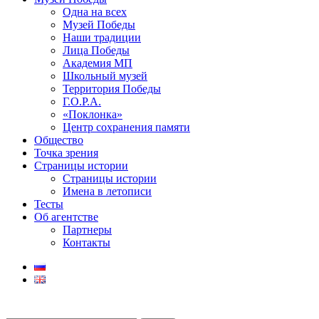
Одна на всех
Музей Победы
Наши традиции
Лица Победы
Академия МП
Школьный музей
Территория Победы
Г.О.Р.А.
«Поклонка»
Центр сохранения памяти
Общество
Точка зрения
Страницы истории
Страницы истории
Имена в летописи
Тесты
Об агентстве
Партнеры
Контакты