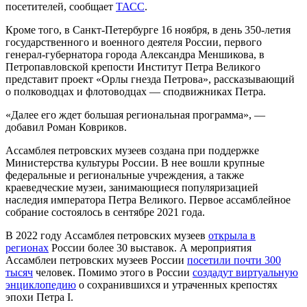
посетителей, сообщает
ТАСС
.
Кроме того, в Санкт-Петербурге 16 ноября, в день 350-летия
государственного и военного деятеля России, первого
генерал-губернатора города Александра Меншикова, в
Петропавловской крепости Институт Петра Великого
представит проект «Орлы гнезда Петрова», рассказывающий
о полководцах и флотоводцах — сподвижниках Петра.
«Далее его ждет большая региональная программа», —
добавил Роман Ковриков.
Ассамблея петровских музеев создана при поддержке
Министерства культуры России. В нее вошли крупные
федеральные и региональные учреждения, а также
краеведческие музеи, занимающиеся популяризацией
наследия императора Петра Великого. Первое ассамблейное
собрание состоялось в сентябре 2021 года.
В 2022 году Ассамблея петровских музеев
открыла в
регионах
России более 30 выставок. А мероприятия
Ассамблеи петровских музеев России
посетили почти 300
тысяч
человек. Помимо этого в России
создадут виртуальную
энциклопедию
о сохранившихся и утраченных крепостях
эпохи Петра I.