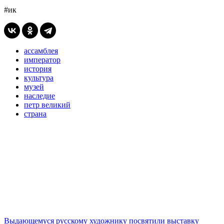
#ик
ассамблея
император
история
культура
музей
наследие
петр великий
страна
Выдающемуся русскому художнику посвятили выставку