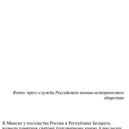
Фото: пресс-служба Российского военно-исторического
общества
В Минске у посольства России в Республике Беларусь
возвели памятник святому благоверному князю Александру