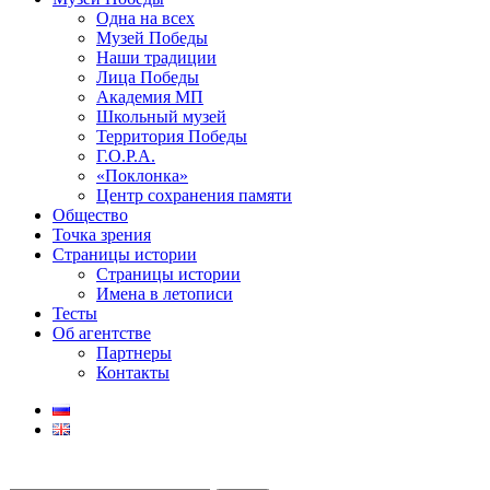
Одна на всех
Музей Победы
Наши традиции
Лица Победы
Академия МП
Школьный музей
Территория Победы
Г.О.Р.А.
«Поклонка»
Центр сохранения памяти
Общество
Точка зрения
Страницы истории
Страницы истории
Имена в летописи
Тесты
Об агентстве
Партнеры
Контакты