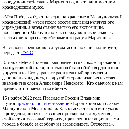
городу воинской славы Мариуполю, выставят в местном
краеведческом музее.
«Меч Победы» будет передан на хранение в Мариупольский
краеведческий музей после восстановления культурного
учреждения, а затем станет частью его экспозиции,
посвященной Мариуполю как городу воинской славы», —
рассказали в пресс-службе администрации Мариуполя.
Выставлять реликвию в другом месте пока не планируют,
передает
ТАСС
.
Клинок «Меча Победы» выполнен из высоколегированной
златоустовской стали, отличающейся особой твердостью и
упругостью. Его украшает растительный орнамент и
дарственная надпись, на другой стороне изделия высечена
знаменитые слова Александра Невского: «Кто с мечом к нам
придет, тот от меча и погибнет».
15 ноября 2022 года Президент России Владимир
Путин
присвоил почетное звание
«Город воинской славы»
Мариуполю и Мелитополю. Как отмечается в тексте указов
Президента, почетные звания присвоены «за мужество,
стойкость и массовый героизм, проявленные защитниками
города в борьбе за свободу и независимость Отечества».