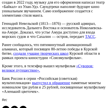
создан в 2022 году, музыку для его оформления написал театр
«Байкал» из Улан-Удэ. Саундтреки наполнят будущее кино
уникальным звучанием. Само изображение создается с
элементами стиля манга.
Геннадий Невельской (1813—1876) — русский адмирал,
исследователь Дальнего Востока и основатель Николаевска-
на-Амуре. Доказал, что устье Амура доступно для входа
морских судов и что Сахалин — остров, передает
ТАСС
.
Ранее сообщалось, что пятиминутный анимационный
альманах, который посвящен 80-летию победы в Курской
битве,
создали учащие творческих школ
Курской области в
рамках проекта киностудии «Союзмультфильм».
Кроме этого, в телеэфир вышел мультфильм
«Суворов:
великое путешествие».
Банк России в серии «Российская (советская)
мультипликация»
выпустил в обращение
памятные монеты
номиналом три рубля и 25 рублей, посвященные мультфильму
«Аленький цветочек».
#ес