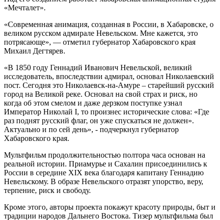
«Мечталет».
«Современная анимация, созданная в России, в Хабаровске, о
великом русском адмирале Невельском. Мне кажется, это
потрясающе», — отметил губернатор Хабаровского края
Михаил Дегтярев.
«В 1850 году Геннадий Иванович Невельской, великий
исследователь, впоследствии адмирал, основал Николаевский
пост. Сегодня это Николаевск-на-Амуре – старейший русский
город на Великой реке. Основал на свой страх и риск, но
когда об этом смелом и даже дерзком поступке узнал
Император Николай I, то произнес исторические слова: «Где
раз поднят русский флаг, он уже спускаться не должен».
Актуально и по сей день», - подчеркнул губернатор
Хабаровского края.
Мультфильм продолжительностью полтора часа основан на
реальной истории. Приамурье и Сахалин присоединились к
России в середине XIX века благодаря капитану Геннадию
Невельскому. В образе Невельского отразят упорство, веру,
терпение, риск и свободу.
Кроме этого, авторы проекта покажут красоту природы, быт и
традиции народов Дальнего Востока. Тизер мультфильма был