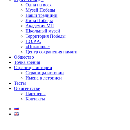
Одна на всех
Музей Победы
Наши традиции
Лица Победы
Академия МП
Школьный музей
Территория Победы
Г.О.Р.А.
«Поклонка»
Центр сохранения памяти
Общество
Точка зрения
Страницы истории
Страницы истории
Имена в летописи
Тесты
Об агентстве
Партнеры
Контакты