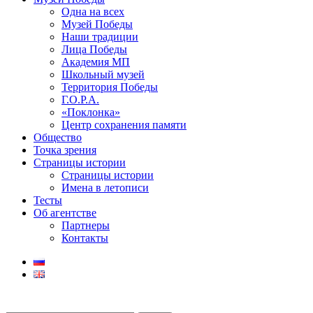
Одна на всех
Музей Победы
Наши традиции
Лица Победы
Академия МП
Школьный музей
Территория Победы
Г.О.Р.А.
«Поклонка»
Центр сохранения памяти
Общество
Точка зрения
Страницы истории
Страницы истории
Имена в летописи
Тесты
Об агентстве
Партнеры
Контакты