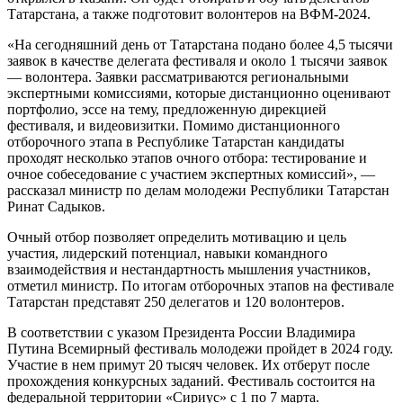
Татарстана, а также подготовит волонтеров на ВФМ-2024.
«На сегодняшний день от Татарстана подано более 4,5 тысячи
заявок в качестве делегата фестиваля и около 1 тысячи заявок
— волонтера. Заявки рассматриваются региональными
экспертными комиссиями, которые дистанционно оценивают
портфолио, эссе на тему, предложенную дирекцией
фестиваля, и видеовизитки. Помимо дистанционного
отборочного этапа в Республике Татарстан кандидаты
проходят несколько этапов очного отбора: тестирование и
очное собеседование с участием экспертных комиссий», —
рассказал министр по делам молодежи Республики Татарстан
Ринат Садыков.
Очный отбор позволяет определить мотивацию и цель
участия, лидерский потенциал, навыки командного
взаимодействия и нестандартность мышления участников,
отметил министр. По итогам отборочных этапов на фестивале
Татарстан представят 250 делегатов и 120 волонтеров.
В соответствии с указом Президента России Владимира
Путина Всемирный фестиваль молодежи пройдет в 2024 году.
Участие в нем примут 20 тысяч человек. Их отберут после
прохождения конкурсных заданий. Фестиваль состоится на
федеральной территории «Сириус» с 1 по 7 марта.