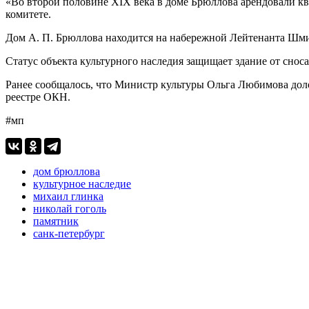
«Во второй половине XIX века в доме Брюллова арендовали кв
комитете.
Дом А. П. Брюллова находится на набережной Лейтенанта Шми
Статус объекта культурного наследия защищает здание от снос
Ранее сообщалось, что Министр культуры Ольга Любимова до
реестре ОКН.
#мп
дом брюллова
культурное наследие
михаил глинка
николай гоголь
памятник
санк-петербург