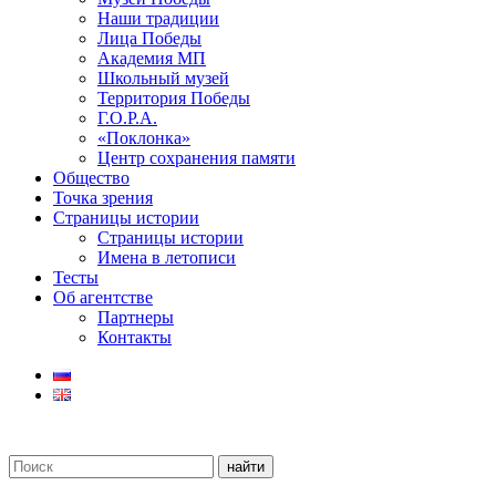
Наши традиции
Лица Победы
Академия МП
Школьный музей
Территория Победы
Г.О.Р.А.
«Поклонка»
Центр сохранения памяти
Общество
Точка зрения
Страницы истории
Страницы истории
Имена в летописи
Тесты
Об агентстве
Партнеры
Контакты