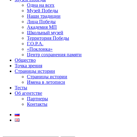
Одна на всех
Музей Победы
Наши традиции
Лица Победы
Академия МП
Школьный музей
Территория Победы
Г.О.Р.А.
«Поклонка»
Центр сохранения памяти
Общество
Точка зрения
Страницы истории
Страницы истории
Имена в летописи
Тесты
Об агентстве
Партнеры
Контакты