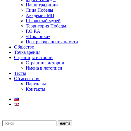
Наши традиции
Лица Победы
Академия МП
Школьный музей
Территория Победы
Г.О.Р.А.
«Поклонка»
Центр сохранения памяти
Общество
Точка зрения
Страницы истории
Страницы истории
Имена в летописи
Тесты
Об агентстве
Партнеры
Контакты