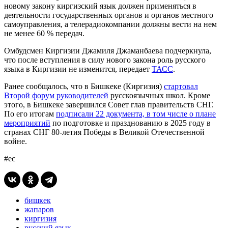
новому закону киргизский язык должен применяться в
деятельности государственных органов и органов местного
самоуправления, а телерадиокомпании должны вести на нем
не менее 60 % передач.
Омбудсмен Киргизии Джамиля Джаманбаева подчеркнула,
что после вступления в силу нового закона роль русского
языка в Киргизии не изменится, передает
ТАСС
.
Ранее сообщалось, что в Бишкеке (Киргизия)
стартовал
Второй форум руководителей
русскоязычных школ. Кроме
этого, в Бишкеке завершился Совет глав правительств СНГ.
По его итогам
подписали 22 документа, в том числе о плане
мероприятий
по подготовке и празднованию в 2025 году в
странах СНГ 80-летия Победы в Великой Отечественной
войне.
#ес
бишкек
жапаров
киргизия
русский язык