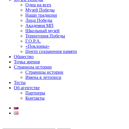
Одна на всех
Музей Победы
Наши традиции
Лица Победы
Академия МП
Школьный музей
Территория Победы
Г.О.Р.А.
«Поклонка»
Центр сохранения памяти
Общество
Точка зрения
Страницы истории
Страницы истории
Имена в летописи
Тесты
Об агентстве
Партнеры
Контакты