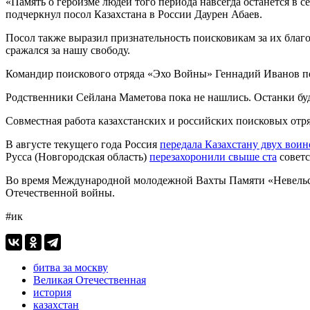
«Память о героизме людей того периода навсегда останется в с
подчеркнул посол Казахстана в России Даурен Абаев.
Посол также выразил признательность поисковикам за их благ
сражался за нашу свободу.
Командир поискового отряда «Эхо Войны» Геннадий Иванов под
Родственники Сейлана Маметова пока не нашлись. Останки буд
Совместная работа казахстанских и российских поисковых отр
В августе текущего года Россия
передала Казахстану двух воин
Русса (Новгородская область)
перезахоронили свыше ста
советс
Во время Международной молодежной Вахты Памяти «Невельс
Отечественной войны.
#ик
битва за москву
Великая Отечественная
история
казахстан