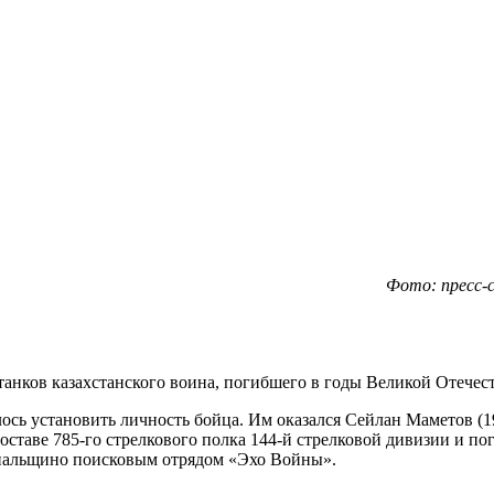
Фото: пресс-с
станков казахстанского воина, погибшего в годы Великой Отече
лось установить личность бойца. Им оказался Сейлан Маметов (
ставе 785-го стрелкового полка 144-й стрелковой дивизии и по
Апальщино поисковым отрядом «Эхо Войны».