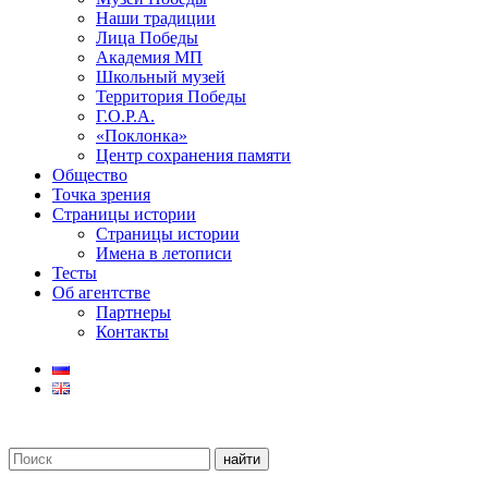
Наши традиции
Лица Победы
Академия МП
Школьный музей
Территория Победы
Г.О.Р.А.
«Поклонка»
Центр сохранения памяти
Общество
Точка зрения
Страницы истории
Страницы истории
Имена в летописи
Тесты
Об агентстве
Партнеры
Контакты