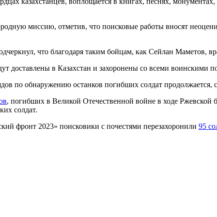
ердцах казахстанцев, воплощается в книгах, песнях, монументах
ородную миссию, отметив, что поисковые работы вносят неоцени
черкнул, что благодаря таким бойцам, как Сейлан Маметов, вра
ут доставлены в Казахстан и захоронены со всеми воинскими п
ядов по обнаружению останков погибших солдат продолжается, 
ов
, погибших в Великой Отечественной войне в ходе Ржевской б
ких солдат.
кий фронт 2023» поисковики с почестями перезахоронили
95 с