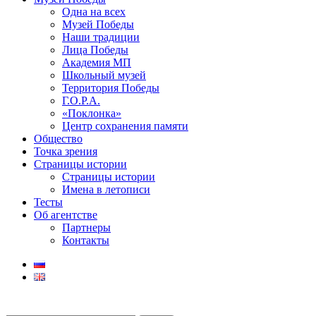
Одна на всех
Музей Победы
Наши традиции
Лица Победы
Академия МП
Школьный музей
Территория Победы
Г.О.Р.А.
«Поклонка»
Центр сохранения памяти
Общество
Точка зрения
Страницы истории
Страницы истории
Имена в летописи
Тесты
Об агентстве
Партнеры
Контакты