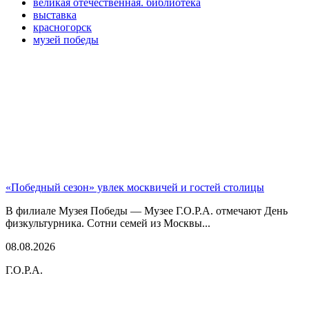
великая отечественная. библиотека
выставка
красногорск
музей победы
«Победный сезон» увлек москвичей и гостей столицы
В филиале Музея Победы — Музее Г.О.Р.А. отмечают День
физкультурника. Сотни семей из Москвы...
08.08.2026
Г.О.Р.А.