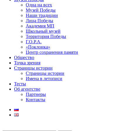
Одна на всех
Музей Победы
Наши традиции
Лица Победы
Академия МП
Школьный музей
Территория Победы
Г.О.Р.А.
«Поклонка»
Центр сохранения памяти
Общество
Точка зрения
Страницы истории
Страницы истории
Имена в летописи
Тесты
Об агентстве
Партнеры
Контакты