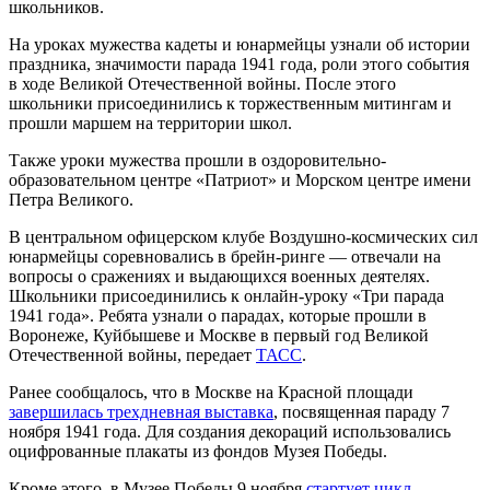
школьников.
На уроках мужества кадеты и юнармейцы узнали об истории
праздника, значимости парада 1941 года, роли этого события
в ходе Великой Отечественной войны. После этого
школьники присоединились к торжественным митингам и
прошли маршем на территории школ.
Также уроки мужества прошли в оздоровительно-
образовательном центре «Патриот» и Морском центре имени
Петра Великого.
В центральном офицерском клубе Воздушно-космических сил
юнармейцы соревновались в брейн-ринге — отвечали на
вопросы о сражениях и выдающихся военных деятелях.
Школьники присоединились к онлайн-уроку «Три парада
1941 года». Ребята узнали о парадах, которые прошли в
Воронеже, Куйбышеве и Москве в первый год Великой
Отечественной войны, передает
ТАСС
.
Ранее сообщалось, что в Москве на Красной площади
завершилась трехдневная выставка
, посвященная параду 7
ноября 1941 года. Для создания декораций использовались
оцифрованные плакаты из фондов Музея Победы.
Кроме этого, в Музее Победы 9 ноября
стартует цикл