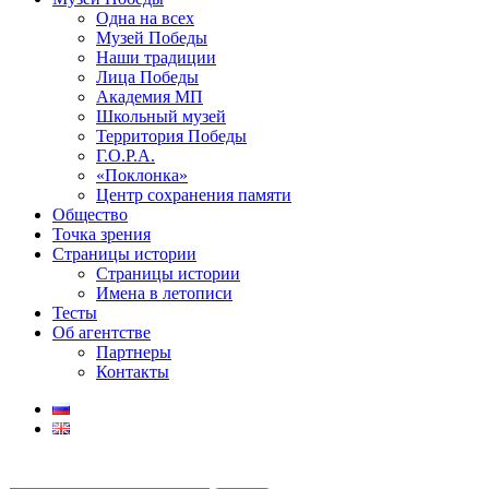
Одна на всех
Музей Победы
Наши традиции
Лица Победы
Академия МП
Школьный музей
Территория Победы
Г.О.Р.А.
«Поклонка»
Центр сохранения памяти
Общество
Точка зрения
Страницы истории
Страницы истории
Имена в летописи
Тесты
Об агентстве
Партнеры
Контакты