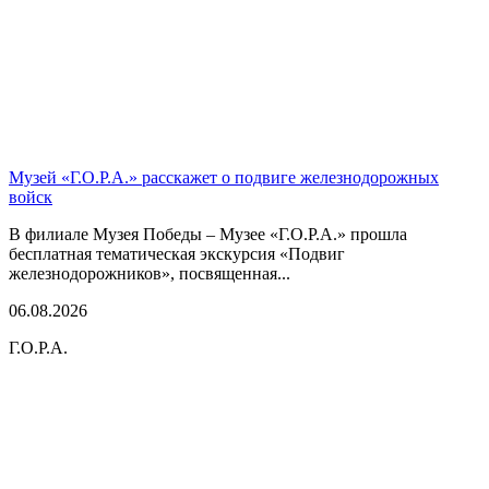
Музей «Г.О.Р.А.» расскажет о подвиге железнодорожных
войск
В филиале Музея Победы – Музее «Г.О.Р.А.» прошла
бесплатная тематическая экскурсия «Подвиг
железнодорожников», посвященная...
06.08.2026
Г.О.Р.А.