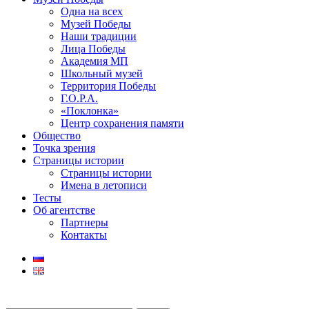
Одна на всех
Музей Победы
Наши традиции
Лица Победы
Академия МП
Школьный музей
Территория Победы
Г.О.Р.А.
«Поклонка»
Центр сохранения памяти
Общество
Точка зрения
Страницы истории
Страницы истории
Имена в летописи
Тесты
Об агентстве
Партнеры
Контакты