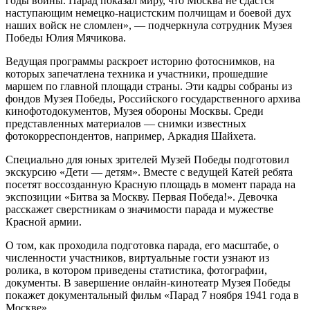
годы войны. Парад показал миру, что Москва не сдастся
наступающим немецко-нацистским полчищам и боевой дух
наших войск не сломлен», — подчеркнула сотрудник Музея
Победы Юлия Мячикова.
Ведущая программы раскроет историю фотоснимков, на
которых запечатлена техника и участники, прошедшие
маршем по главной площади страны. Эти кадры собраны из
фондов Музея Победы, Российского государственного архива
кинофотодокументов, Музея обороны Москвы. Среди
представленных материалов — снимки известных
фотокорреспондентов, например, Аркадия Шайхета.
Специально для юных зрителей Музей Победы подготовил
экскурсию «Дети — детям». Вместе с ведущей Катей ребята
посетят воссозданную Красную площадь в момент парада на
экспозиции «Битва за Москву. Первая Победа!». Девочка
расскажет сверстникам о значимости парада и мужестве
Красной армии.
О том, как проходила подготовка парада, его масштабе, о
численности участников, виртуальные гости узнают из
ролика, в котором приведены статистика, фотографии,
документы. В завершение онлайн-кинотеатр Музея Победы
покажет документальный фильм «Парад 7 ноября 1941 года в
Москве».