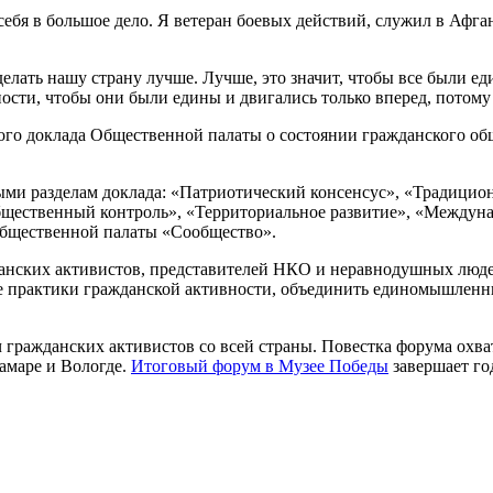
себя в большое дело. Я ветеран боевых действий, служил в Афг
елать нашу страну лучше. Лучше, это значит, чтобы все были е
ости, чтобы они были едины и двигались только вперед, потому 
о доклада Общественной палаты о состоянии гражданского обще
ми разделам доклада: «Патриотический консенсус», «Традицион
щественный контроль», «Территориальное развитие», «Междунар
бщественной палаты «Сообщество».
нских активистов, представителей НКО и неравнодушных людей
 практики гражданской активности, объединить единомышленни
 гражданских активистов со всей страны. Повестка форума охв
амаре и Вологде.
Итоговый форум в Музее Победы
завершает г