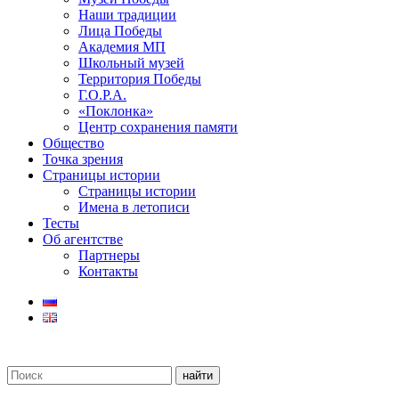
Наши традиции
Лица Победы
Академия МП
Школьный музей
Территория Победы
Г.О.Р.А.
«Поклонка»
Центр сохранения памяти
Общество
Точка зрения
Страницы истории
Страницы истории
Имена в летописи
Тесты
Об агентстве
Партнеры
Контакты