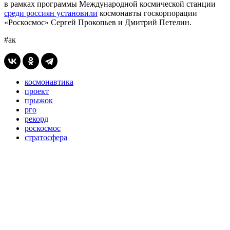
в рамках программы Международной космической станции
среди россиян установили
космонавты госкорпорации
«Роскосмос» Сергей Прокопьев и Дмитрий Петелин.
#ак
космонавтика
проект
прыжок
рго
рекорд
роскосмос
стратосфера