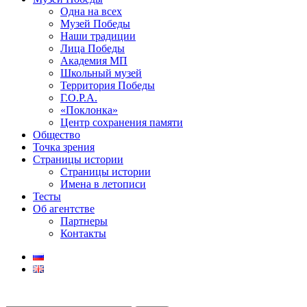
Одна на всех
Музей Победы
Наши традиции
Лица Победы
Академия МП
Школьный музей
Территория Победы
Г.О.Р.А.
«Поклонка»
Центр сохранения памяти
Общество
Точка зрения
Страницы истории
Страницы истории
Имена в летописи
Тесты
Об агентстве
Партнеры
Контакты