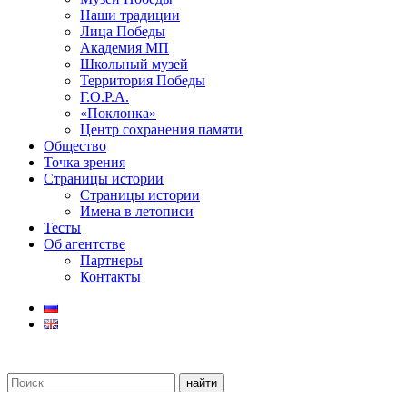
Наши традиции
Лица Победы
Академия МП
Школьный музей
Территория Победы
Г.О.Р.А.
«Поклонка»
Центр сохранения памяти
Общество
Точка зрения
Страницы истории
Страницы истории
Имена в летописи
Тесты
Об агентстве
Партнеры
Контакты