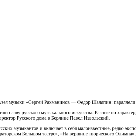
Музея музыки «Сергей Рахманинов — Федор Шаляпин: параллели 
и славу русского музыкального искусства. Разные по характер
иректор Русского дома в Берлине Павел Извольский.
сских музыкантов и включает в себя малоизвестные, редко экс
ператорском Большом театре», «На вершине творческого Олимпа»