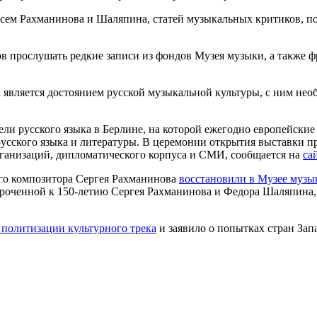
ем Рахманинова и Шаляпина, статей музыкальных критиков, по
в прослушать редкие записи из фондов Музея музыки, а также
является достоянием русской музыкальной культуры, c ним нео
и русского языка в Берлине, на которой ежегодно европейские
усского языка и литературы. В церемонии открытия выставки п
рганизаций, дипломатического корпуса и СМИ, сообщается на
са
го композитора Сергея Рахманинова
восстановили в Музее музы
уроченной к 150-летию Сергея Рахманинова и Федора Шаляпина
 политизации культурного трека
и заявило о попытках стран Зап