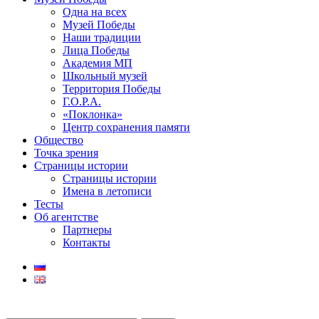
Одна на всех
Музей Победы
Наши традиции
Лица Победы
Академия МП
Школьный музей
Территория Победы
Г.О.Р.А.
«Поклонка»
Центр сохранения памяти
Общество
Точка зрения
Страницы истории
Страницы истории
Имена в летописи
Тесты
Об агентстве
Партнеры
Контакты