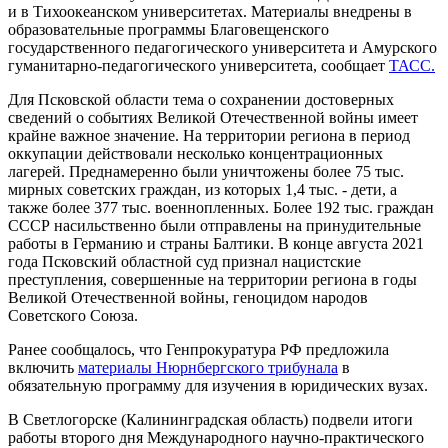
и в Тихоокеанском университетах. Материалы внедрены в
образовательные программы Благовещенского
государственного педагогического университета и Амурского
гуманитарно-педагогического университета, сообщает
ТАСС.
Для Псковской области тема о сохранении достоверных
сведений о событиях Великой Отечественной войны имеет
крайне важное значение. На территории региона в период
оккупации действовали несколько концентрационных
лагерей. Преднамеренно были уничтожены более 75 тыс.
мирных советских граждан, из которых 1,4 тыс. - дети, а
также более 377 тыс. военнопленных. Более 192 тыс. граждан
СССР насильственно были отправлены на принудительные
работы в Германию и страны Балтики. В конце августа 2021
года Псковский областной суд признал нацистские
преступления, совершенные на территории региона в годы
Великой Отечественной войны, геноцидом народов
Советского Союза.
Ранее сообщалось, что Генпрокуратура РФ предложила
включить
материалы Нюрнбергского трибунала
в
обязательную программу для изучения в юридических вузах.
В Светлогорске (Калининградская область) подвели итоги
работы второго дня Международного научно-практического