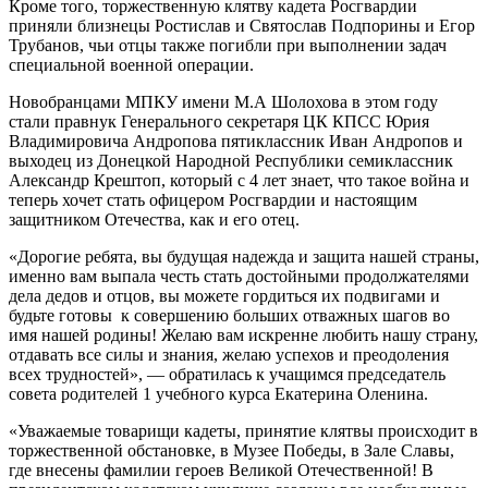
Кроме того, торжественную клятву кадета Росгвардии
приняли близнецы Ростислав и Святослав Подпорины и Егор
Трубанов, чьи отцы также погибли при выполнении задач
специальной военной операции.
Новобранцами МПКУ имени М.А Шолохова в этом году
стали правнук Генерального секретаря ЦК КПСС Юрия
Владимировича Андропова пятиклассник Иван Андропов и
выходец из Донецкой Народной Республики семиклассник
Александр Крештоп, который с 4 лет знает, что такое война и
теперь хочет стать офицером Росгвардии и настоящим
защитником Отечества, как и его отец.
«Дорогие ребята, вы будущая надежда и защита нашей страны,
именно вам выпала честь стать достойными продолжателями
дела дедов и отцов, вы можете гордиться их подвигами и
будьте готовы к совершению больших отважных шагов во
имя нашей родины! Желаю вам искренне любить нашу страну,
отдавать все силы и знания, желаю успехов и преодоления
всех трудностей», — обратилась к учащимся председатель
совета родителей 1 учебного курса Екатерина Оленина.
«Уважаемые товарищи кадеты, принятие клятвы происходит в
торжественной обстановке, в Музее Победы, в Зале Славы,
где внесены фамилии героев Великой Отечественной! В