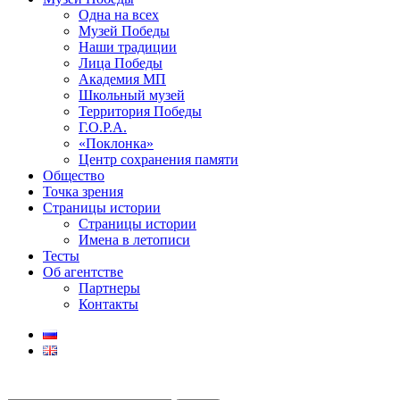
Одна на всех
Музей Победы
Наши традиции
Лица Победы
Академия МП
Школьный музей
Территория Победы
Г.О.Р.А.
«Поклонка»
Центр сохранения памяти
Общество
Точка зрения
Страницы истории
Страницы истории
Имена в летописи
Тесты
Об агентстве
Партнеры
Контакты