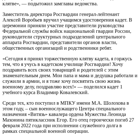
клятве», — подытожил замглавы ведомства.
Заместитель директора Росгвардии генерал-лейтенант
Алексей Воробьев вручил учащимся удостоверения кадет. В
церемонии приняли участие представители руководства
Федеральной службы войск национальной гвардии России,
руководители структурных подразделений центрального
аппарата Росгвардии, представители органов власти,
общественных организаций и родственники ребят.
«Сегодня я принял торжественную клятву кадета, я горжусь
тем, что я учусь в кадетском училище Росгвардии! Хочу
поздравить всех своих товарищей и родителей с этим
знаменательным днем. Мои папа и мама и дедушка работали и
служили в армии, и я тоже хочу посвятить свою жизнь
военному делу, поздравляю всех!» — поделился кадет 1
учебного курса Владимир Ковалевский.
Среди тех, кто поступил в МПКУ имени М.А. Шолохова в
этом году, – сын военнослужащего Центра специального
назначения «Витязь» кавалера ордена Мужества Леонида
Махонина пятиклассник Егор. Его отец героически погиб 27
февраля 2022 года при исполнении служебного долга в
рамках специальной военной операции.