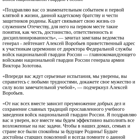
«Поздравляю вас со знаменательным событием и первой
клятвой в жизни, данной кадетскому братству и чести
защитников родины. Кадет связывает свою жизнь со
служением Отечеству, для него на первом месте такие
понятия, как честь, достоинство, ответственность и
дисциплинированность», — зачитал замглавы ведомства
генерал - лейтенант Алексей Воробьев приветственный адрес
к участникам церемонии от директора Федеральной службы
войск национальной гвардии России — главнокомандующего
войсками национальной гвардии России генерала армии
Виктора Золотова.
«Впереди вас ждут серьезные испытания, мы уверены, вы
справитесь с любыми трудностями, докажете свое мужество и
силу воли замечательной учебой», — подчеркнул Алексей
Воробьев.
«От нас всех вместе зависит преумножение добрых дел и
сохранение славных традиций прославленного учебного
заведения войск национальной гвардии России. Я поздравляю
вас и уверен, все вместе мы будем эффективно выполнять все
возложенные на нас задачи. Чтобы в наших домах, семьях и
стране все были спокойны за будущее Родины! Будьте
достойны старших поколений и всегда помните о данной