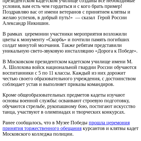
президентском кадетском училище созданы все необходимые
условия, вам есть чем гордиться и с кого брать пример!
Поздравляю вас от имени ветеранов с принятием клятвы и
желаю успехов, в добрый путь!» — сказал Герой России
Александр Никишин.
В рамках церемонии участники мероприятия возложили
цветы к монументу «Скорбь» и почтили память погибших
солдат минутой молчания. Также ребятам представили
уникальную свето-звуковую инсталляцию «Дорога к Победе».
В Московском президентском кадетском училище имени М.
А. Шолохова войск национальной гвардии России обучаются
воспитанники с 5 по 11 классы. Каждый из них дорожит
честью своего образовательного учреждения, с достоинством
соблюдает устав и выполняет приказы командиров.
Кроме общеобразовательных предметов кадеты изучают
основы военной службы: осваивают строевую подготовку,
обучаются стрельбе, рукопашному бою, постигают искусство
танца, участвуют в олимпиадах и творческих конкурсах.
Ранее сообщалось, что в Музее Победы
прошла церемония
принятия торжественного обещания
курсантов и клятвы кадет
Московского колледжа полиции.