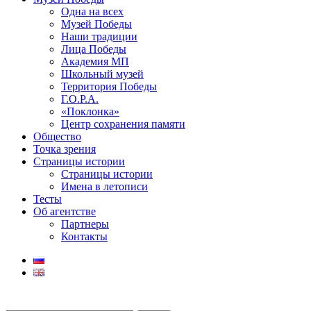
Одна на всех
Музей Победы
Наши традиции
Лица Победы
Академия МП
Школьный музей
Территория Победы
Г.О.Р.А.
«Поклонка»
Центр сохранения памяти
Общество
Точка зрения
Страницы истории
Страницы истории
Имена в летописи
Тесты
Об агентстве
Партнеры
Контакты