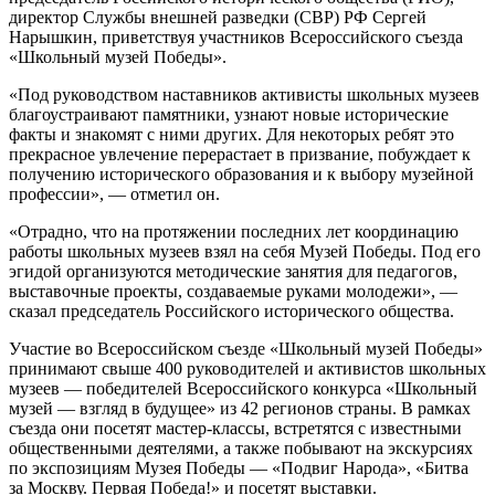
директор Службы внешней разведки (СВР) РФ Сергей
Нарышкин, приветствуя участников Всероссийского съезда
«Школьный музей Победы».
«Под руководством наставников активисты школьных музеев
благоустраивают памятники, узнают новые исторические
факты и знакомят с ними других. Для некоторых ребят это
прекрасное увлечение перерастает в призвание, побуждает к
получению исторического образования и к выбору музейной
профессии», — отметил он.
«Отрадно, что на протяжении последних лет координацию
работы школьных музеев взял на себя Музей Победы. Под его
эгидой организуются методические занятия для педагогов,
выставочные проекты, создаваемые руками молодежи», —
сказал председатель Российского исторического общества.
Участие во Всероссийском съезде «Школьный музей Победы»
принимают свыше 400 руководителей и активистов школьных
музеев — победителей Всероссийского конкурса «Школьный
музей — взгляд в будущее» из 42 регионов страны. В рамках
съезда они посетят мастер-классы, встретятся с известными
общественными деятелями, а также побывают на экскурсиях
по экспозициям Музея Победы — «Подвиг Народа», «Битва
за Москву. Первая Победа!» и посетят выставки.